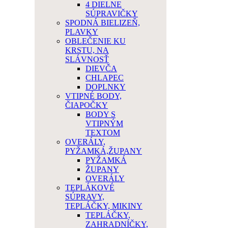
4 DIELNE
SÚPRAVIČKY
SPODNÁ BIELIZEŇ,
PLAVKY
OBLEČENIE KU
KRSTU, NA
SLÁVNOSŤ
DIEVČA
CHLAPEC
DOPLNKY
VTIPNÉ BODY,
ČIAPOČKY
BODY S
VTIPNÝM
TEXTOM
OVERÁLY,
PYŽAMKÁ,ŽUPANY
PYŽAMKÁ
ŽUPANY
OVERÁLY
TEPLÁKOVÉ
SÚPRAVY,
TEPLÁČKY, MIKINY
TEPLÁČKY,
ZAHRADNÍČKY,