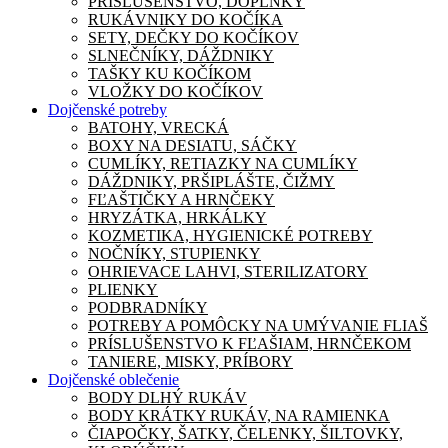
PRÍSLUŠENSTVO, DOPLNKY
RUKÁVNIKY DO KOČÍKA
SETY, DEČKY DO KOČÍKOV
SLNEČNÍKY, DÁŽDNIKY
TAŠKY KU KOČÍKOM
VLOŽKY DO KOČÍKOV
Dojčenské potreby
BATOHY, VRECKÁ
BOXY NA DESIATU, SÁČKY
CUMLÍKY, RETIAZKY NA CUMLÍKY
DÁŽDNIKY, PRŠIPLÁŠTE, ČIŽMY
FĽAŠTIČKY A HRNČEKY
HRYZÁTKA, HRKÁLKY
KOZMETIKA, HYGIENICKÉ POTREBY
NOČNÍKY, STUPIENKY
OHRIEVACE LAHVI, STERILIZATORY
PLIENKY
PODBRADNÍKY
POTREBY A POMÔCKY NA UMÝVANIE FLIAŠ
PRÍSLUŠENSTVO K FĽAŠIAM, HRNČEKOM
TANIERE, MISKY, PRÍBORY
Dojčenské oblečenie
BODY DLHÝ RUKÁV
BODY KRÁTKY RUKÁV, NA RAMIENKA
ČIAPOČKY, ŠATKY, ČELENKY, ŠILTOVKY,