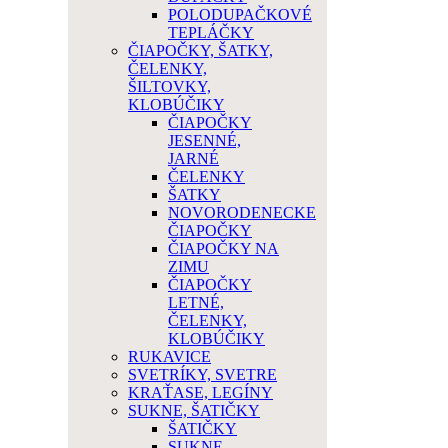
POLODUPAČKOVÉ
TEPLÁČKY
ČIAPOČKY, ŠATKY,
ČELENKY,
ŠILTOVKY,
KLOBÚČIKY
ČIAPOČKY
JESENNÉ,
JARNÉ
ČELENKY
ŠATKY
NOVORODENECKE
ČIAPOČKY
ČIAPOČKY NA
ZIMU
ČIAPOČKY
LETNÉ,
ČELENKY,
KLOBÚČIKY
RUKAVICE
SVETRÍKY, SVETRE
KRAŤASE, LEGÍNY
SUKNE, ŠATIČKY
ŠATIČKY
SUKNE