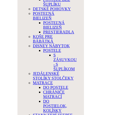
ŠUPLÍKU
DETSKÉ POHOVKY
POSTEĽNÁ
BIELIZEŇ
POSTEĽNÁ
BIELIZEŇ
PRESTIERADLA
KOŠE PRE
BÁBÄTKÁ
DISNEY NÁBYTOK
POSTELE
S
ZÁSUVKOU
- S
ŠUPLÍKOM
JEDÁLENSKÉ
STOLÍKY STOLČEKY
MATRACE
DO POSTELE
CHRÁNIČE
MATRACÍ
DO
POSTIELOK,
KOLÍSKY