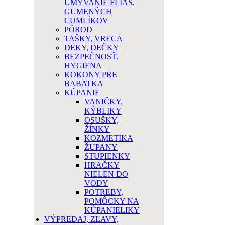
UMÝVANIE FLIAŠ,
GUMENÝCH
CUMLÍKOV
PÔROD
TAŠKY, VRECA
DEKY, DEČKY
BEZPEČNOSŤ,
HYGIENA
KOKONY PRE
BABATKA
KÚPANIE
VANIČKY,
KÝBLIKY
OSUŠKY,
ŽÍNKY
KOZMETIKA
ŽUPANY
STUPIENKY
HRAČKY
NIELEN DO
VODY
POTREBY,
POMÔCKY NA
KÚPANIELIKY
VÝPREDAJ, ZĽAVY,