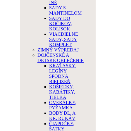
INÉ
SADY S
MANTINELOM
SADY DO
KOČÍKOV,
KOLÍSOK
VIACDIELNE
SADY, SADY
KOMPLET
ZIMNÝ VÝPREDAJ
DOJČENSKÉ A
DETSKÉ OBLEČENIE
KRAŤASKY,
LEGÍNY,
SPODNÁ
BIELIZEŇ
KOŠIEĽKY,
KABÁTIKY,
TIELKA
OVERÁLKY,
PYŽAMKÁ
BODY DL. A
KR. RUKÁV
ČIAPOČKY,
ŠATKY