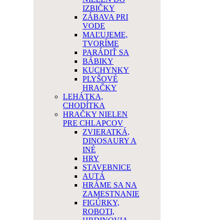
IZBIČKY
ZÁBAVA PRI
VODE
MAĽUJEME,
TVORÍME
PARÁDIŤ SA
BÁBIKY
KUCHYNKY
PLYŠOVÉ
HRAČKY
LEHÁTKA,
CHODÍTKA
HRAČKY NIELEN
PRE CHLAPCOV
ZVIERATKÁ,
DINOSAURY A
INÉ
HRY
STAVEBNICE
AUTÁ
HRÁME SA NA
ZAMESTNANIE
FIGÚRKY,
ROBOTI,