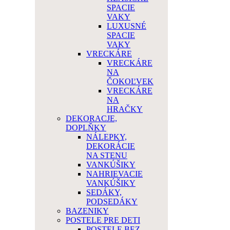
SPACIE
VAKY
LUXUSNÉ
SPACIE
VAKY
VRECKÁRE
VRECKÁRE
NA
ČOKOĽVEK
VRECKÁRE
NA
HRAČKY
DEKORACJE,
DOPLŇKY
NÁLEPKY,
DEKORÁCIE
NA STENU
VANKÚŠIKY
NAHRIEVACIE
VANKÚŠIKY
SEDÁKY,
PODSEDÁKY
BAZENIKY
POSTELE PRE DETI
POSTELE BEZ