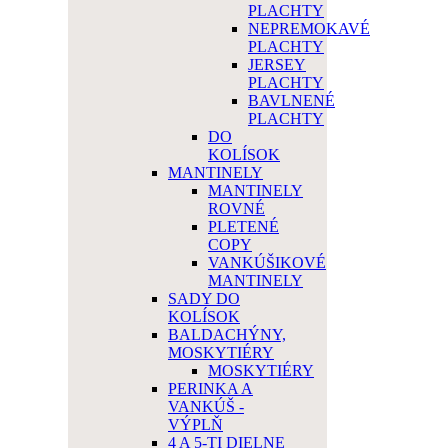
PLACHTY
NEPREMOKAVÉ
PLACHTY
JERSEY
PLACHTY
BAVLNENÉ
PLACHTY
DO
KOLÍSOK
MANTINELY
MANTINELY
ROVNÉ
PLETENÉ
COPY
VANKÚŠIKOVÉ
MANTINELY
SADY DO
KOLÍSOK
BALDACHÝNY,
MOSKYTIÉRY
MOSKYTIÉRY
PERINKA A
VANKÚŠ -
VÝPLŇ
4 A 5-TI DIELNE