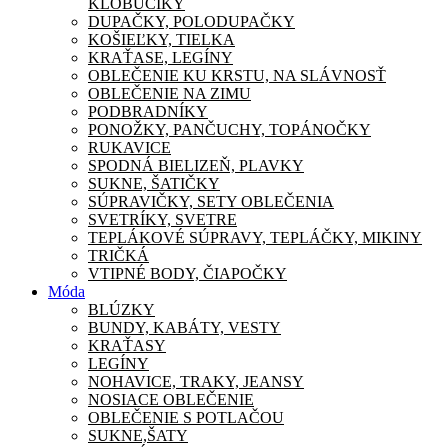
KLOBÚČIKY
DUPAČKY, POLODUPAČKY
KOŠIEĽKY, TIELKA
KRAŤASE, LEGÍNY
OBLEČENIE KU KRSTU, NA SLÁVNOSŤ
OBLEČENIE NA ZIMU
PODBRADNÍKY
PONOŽKY, PANČUCHY, TOPÁNOČKY
RUKAVICE
SPODNÁ BIELIZEŇ, PLAVKY
SUKNE, ŠATIČKY
SÚPRAVIČKY, SETY OBLEČENIA
SVETRÍKY, SVETRE
TEPLÁKOVÉ SÚPRAVY, TEPLÁČKY, MIKINY
TRIČKÁ
VTIPNÉ BODY, ČIAPOČKY
Móda
BLÚZKY
BUNDY, KABÁTY, VESTY
KRAŤASY
LEGÍNY
NOHAVICE, TRAKY, JEANSY
NOSIACE OBLEČENIE
OBLEČENIE S POTLAČOU
SUKNE,ŠATY