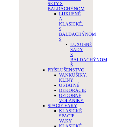
SETY S
BALDACHÝNOM
LUXUSNÉ
A
KLASICKÉ,
S
BALDACHÝNOM
Š
LUXUSNÉ
SADY
S
BALDACHÝNOM
Š
PRÍSLUŠENSTVO
VANKÚŠIKY,
KLINY
OSTATNÉ
DEKORÁCIE
OZDOBNÉ
VOLÁNIKY
SPACIE VAKY
KLASICKÉ
SPACIE
VAKY
KLASICKÉ