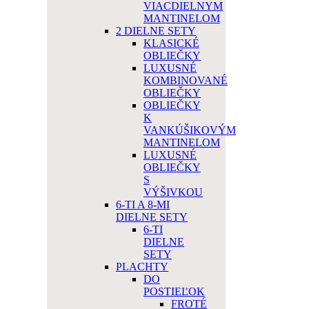
VIACDIELNYM
MANTINELOM
2 DIELNE SETY
KLASICKÉ
OBLIEČKY
LUXUSNÉ
KOMBINOVANÉ
OBLIEČKY
OBLIEČKY
K
VANKÚŠIKOVÝM
MANTINELOM
LUXUSNÉ
OBLIEČKY
S
VÝŠIVKOU
6-TI A 8-MI
DIELNE SETY
6-TI
DIELNE
SETY
PLACHTY
DO
POSTIEĽOK
FROTÉ