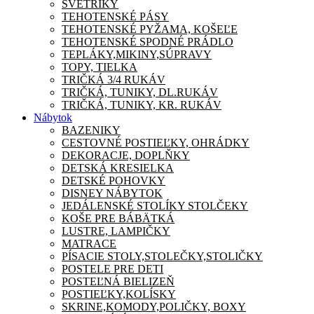
SVETRÍKY
TEHOTENSKÉ PÁSY
TEHOTENSKÉ PYŽAMA, KOŠEĽE
TEHOTENSKÉ SPODNÉ PRÁDLO
TEPLÁKY,MIKINY,SÚPRAVY
TOPY, TIELKA
TRIČKÁ 3/4 RUKÁV
TRIČKÁ, TUNIKY, DL.RUKÁV
TRIČKÁ, TUNIKY, KR. RUKÁV
Nábytok
BAZENIKY
CESTOVNÉ POSTIEĽKY, OHRÁDKY
DEKORACJE, DOPLŇKY
DETSKÁ KRESIELKA
DETSKÉ POHOVKY
DISNEY NÁBYTOK
JEDÁLENSKÉ STOLÍKY STOLČEKY
KOŠE PRE BÁBÄTKÁ
LUSTRE, LAMPIČKY
MATRACE
PÍSACIE STOLY,STOLEČKY,STOLIČKY
POSTELE PRE DETI
POSTEĽNÁ BIELIZEŇ
POSTIEĽKY,KOLÍSKY
SKRINE,KOMODY,POLIČKY, BOXY