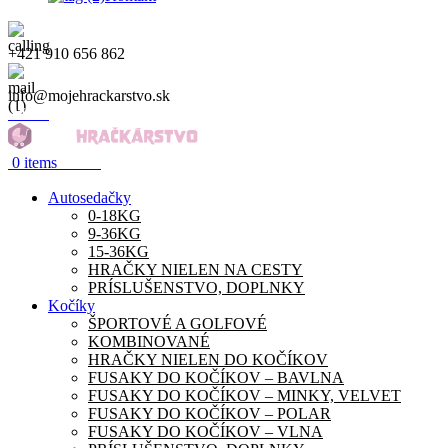
+421 910 656 862
info@mojehrackarstvo.sk
Menu
0.00
€
0
items
Autosedačky
0-18KG
9-36KG
15-36KG
HRAČKY NIELEN NA CESTY
PRÍSLUŠENSTVO, DOPLNKY
Kočíky
ŠPORTOVÉ A GOLFOVÉ
KOMBINOVANÉ
HRAČKY NIELEN DO KOČÍKOV
FUSAKY DO KOČÍKOV – BAVLNA
FUSAKY DO KOČÍKOV – MINKY, VELVET
FUSAKY DO KOČÍKOV – POLAR
FUSAKY DO KOČÍKOV – VLNA