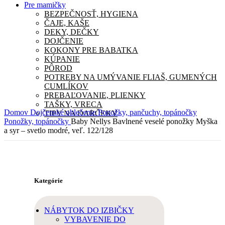
Pre mamičky
BEZPEČNOSŤ, HYGIENA
ČAJE, KAŠE
DEKY, DEČKY
DOJČENIE
KOKONY PRE BABATKA
KÚPANIE
PÔROD
POTREBY NA UMÝVANIE FLIAŠ, GUMENÝCH
CUMLÍKOV
PREBAĽOVANIE, PLIENKY
TAŠKY, VRECA
Domov
Dojčenské oblečenie
Ponožky, pančuchy, topánočky
TIPY NA DARČEKY
Ponožky, topánočky
Baby Nellys Bavlnené veselé ponožky Myška
a syr – svetlo modré, veľ. 122/128
Kategórie
NÁBYTOK DO IZBIČKY
VYBAVENIE DO