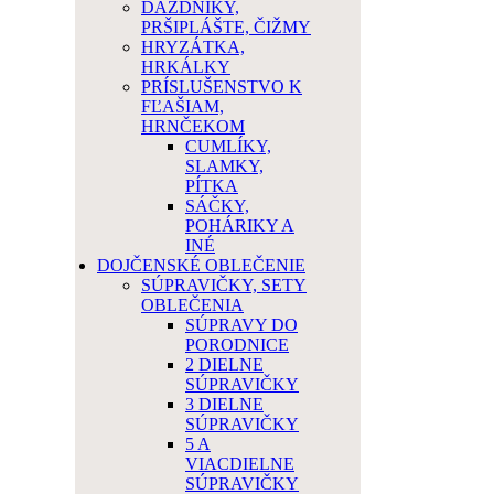
DÁŽDNIKY,
PRŠIPLÁŠTE, ČIŽMY
HRYZÁTKA,
HRKÁLKY
PRÍSLUŠENSTVO K
FĽAŠIAM,
HRNČEKOM
CUMLÍKY,
SLAMKY,
PÍTKA
SÁČKY,
POHÁRIKY A
INÉ
DOJČENSKÉ OBLEČENIE
SÚPRAVIČKY, SETY
OBLEČENIA
SÚPRAVY DO
PORODNICE
2 DIELNE
SÚPRAVIČKY
3 DIELNE
SÚPRAVIČKY
5 A
VIACDIELNE
SÚPRAVIČKY