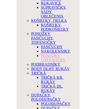
RUKAVICE
SÚPRAVIČKY,
SADY
OBLEČENIA
KOŠIEĽKY, TIELKA
KOŠIEĽKY,
PODKOŠIEĽKY
PONOŽKY,
PANČUCHY,
TOPÁNOČKY
PANČUCHY
NAKOLENNIKY
PONOŽKY,
TOPÁNOČKY
PODBRADNÍKY
BODY DLHÝ RUKÁV
TRIČKÁ
TRIČKÁ KR.
RUKÁV
TRIČKÁ DL.
RUKÁV
DUPAČKY,
POLODUPAČKY
POLODUPAČKY
DUPAČKY