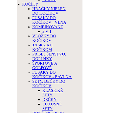
KOČÍKY
HRAČKY NIELEN
DO KOČÍKOV
FUSAKY DO
KOČÍKOV - VLNA
KOMBINOVANÉ
2 V 1
VLOŽKY DO
KOČÍKOV
TAŠKY KU
KOČÍKOM
PRÍSLUŠENSTVO,
DOPLNKY
ŠPORTOVÉ A
GOLFOVÉ
FUSAKY DO
KOČÍKOV - BAVLNA
SETY, DEČKY DO
KOČÍKOV
KLASICKÉ
SETY
DEČKY
LUXUSNÉ
SETY