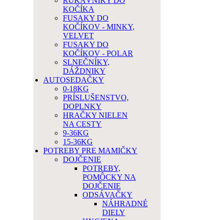
RUKÁVNIKY DO
KOČÍKA
FUSAKY DO
KOČÍKOV - MINKY,
VELVET
FUSAKY DO
KOČÍKOV - POLAR
SLNEČNÍKY,
DÁŽDNIKY
AUTOSEDAČKY
0-18KG
PRÍSLUŠENSTVO,
DOPLNKY
HRAČKY NIELEN
NA CESTY
9-36KG
15-36KG
POTREBY PRE MAMIČKY
DOJČENIE
POTREBY,
POMÔCKY NA
DOJČENIE
ODSÁVAČKY
NÁHRADNÉ
DIELY