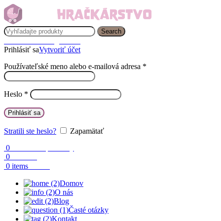
Search
Prihlásenie / Registrácia
Prihlásiť sa
Vytvoriť účet
Používateľské meno alebo e-mailová adresa
*
Heslo
*
Prihlásiť sa
Stratili ste heslo?
Zapamätať
0
Obľúbené produkty
0
Porovnaj
0.00
€
0
items
Domov
O nás
Blog
Časté otázky
Kontakt