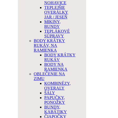
NOHAVICE
TEPLEJŠIE
OVERÁLKY
JAR / JESEŇ
MIKINY,
BUNDY
TEPLÁKOVÉ
SÚPRAVY
BODY KRÁTKY
RUKÁV, NA
RAMIENKA
BODY KRÁTKY
RUKÁV
BODY NA
RAMIENKA
OBLEČENIE NA
ZIMU
KOMBINÉZY,
OVERALY
ŠÁLY
PAPUČKY,
PONOŽKY
BUNDY,
KABÁTIKY
ČIAPOČKY