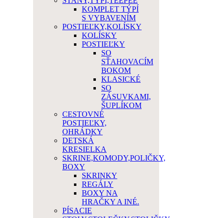
STANY,TÝPÍ,TEEPEE
KOMPLET TÝPÍ
S VYBAVENÍM
POSTIEĽKY,KOLÍSKY
KOLÍSKY
POSTIEĽKY
SO
SŤAHOVACÍM
BOKOM
KLASICKÉ
SO
ZÁSUVKAMI,
ŠUPLÍKOM
CESTOVNÉ
POSTIEĽKY,
OHRÁDKY
DETSKÁ
KRESIELKA
SKRINE,KOMODY,POLIČKY,
BOXY
SKRINKY
REGÁLY
BOXY NA
HRAČKY A INÉ.
PÍSACIE