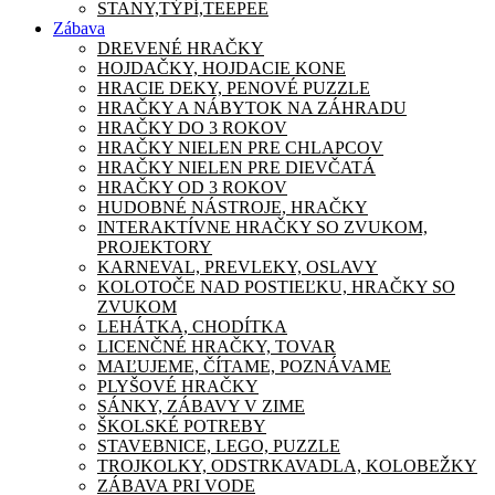
STANY,TÝPÍ,TEEPEE
Zábava
DREVENÉ HRAČKY
HOJDAČKY, HOJDACIE KONE
HRACIE DEKY, PENOVÉ PUZZLE
HRAČKY A NÁBYTOK NA ZÁHRADU
HRAČKY DO 3 ROKOV
HRAČKY NIELEN PRE CHLAPCOV
HRAČKY NIELEN PRE DIEVČATÁ
HRAČKY OD 3 ROKOV
HUDOBNÉ NÁSTROJE, HRAČKY
INTERAKTÍVNE HRAČKY SO ZVUKOM,
PROJEKTORY
KARNEVAL, PREVLEKY, OSLAVY
KOLOTOČE NAD POSTIEĽKU, HRAČKY SO
ZVUKOM
LEHÁTKA, CHODÍTKA
LICENČNÉ HRAČKY, TOVAR
MAĽUJEME, ČÍTAME, POZNÁVAME
PLYŠOVÉ HRAČKY
SÁNKY, ZÁBAVY V ZIME
ŠKOLSKÉ POTREBY
STAVEBNICE, LEGO, PUZZLE
TROJKOLKY, ODSTRKAVADLA, KOLOBEŽKY
ZÁBAVA PRI VODE