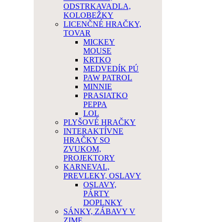
ODSTRKAVADLA,
KOLOBEŽKY
LICENČNÉ HRAČKY,
TOVAR
MICKEY
MOUSE
KRTKO
MEDVEDÍK PÚ
PAW PATROL
MINNIE
PRASIATKO
PEPPA
LOL
PLYŠOVÉ HRAČKY
INTERAKTÍVNE
HRAČKY SO
ZVUKOM,
PROJEKTORY
KARNEVAL,
PREVLEKY, OSLAVY
OSLAVY,
PÁRTY
DOPLNKY
SÁNKY, ZÁBAVY V
ZIME