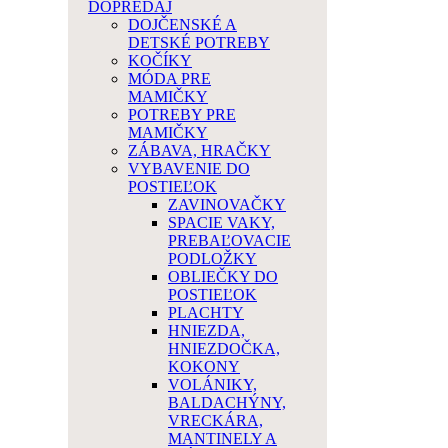
DOPREDAJ
DOJČENSKÉ A
DETSKÉ POTREBY
KOČÍKY
MÓDA PRE
MAMIČKY
POTREBY PRE
MAMIČKY
ZÁBAVA, HRAČKY
VYBAVENIE DO
POSTIEĽOK
ZAVINOVAČKY
SPACIE VAKY,
PREBAĽOVACIE
PODLOŽKY
OBLIEČKY DO
POSTIEĽOK
PLACHTY
HNIEZDA,
HNIEZDOČKA,
KOKONY
VOLÁNIKY,
BALDACHÝNY,
VRECKÁRA,
MANTINELY A