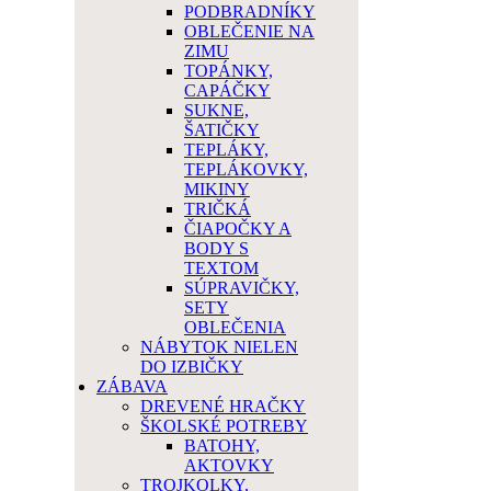
PODBRADNÍKY
OBLEČENIE NA
ZIMU
TOPÁNKY,
CAPÁČKY
SUKNE,
ŠATIČKY
TEPLÁKY,
TEPLÁKOVKY,
MIKINY
TRIČKÁ
ČIAPOČKY A
BODY S
TEXTOM
SÚPRAVIČKY,
SETY
OBLEČENIA
NÁBYTOK NIELEN
DO IZBIČKY
ZÁBAVA
DREVENÉ HRAČKY
ŠKOLSKÉ POTREBY
BATOHY,
AKTOVKY
TROJKOLKY,