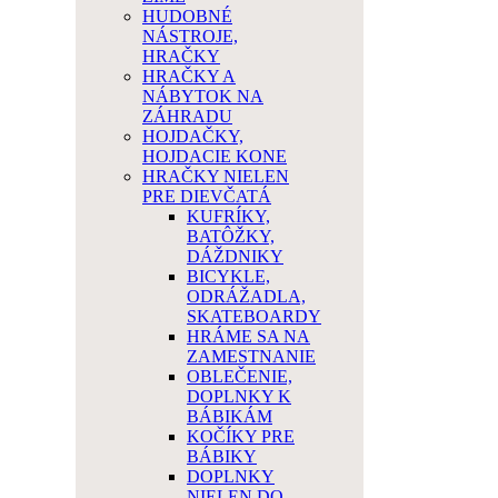
HUDOBNÉ
NÁSTROJE,
HRAČKY
HRAČKY A
NÁBYTOK NA
ZÁHRADU
HOJDAČKY,
HOJDACIE KONE
HRAČKY NIELEN
PRE DIEVČATÁ
KUFRÍKY,
BATÔŽKY,
DÁŽDNIKY
BICYKLE,
ODRÁŽADLA,
SKATEBOARDY
HRÁME SA NA
ZAMESTNANIE
OBLEČENIE,
DOPLNKY K
BÁBIKÁM
KOČÍKY PRE
BÁBIKY
DOPLNKY
NIELEN DO