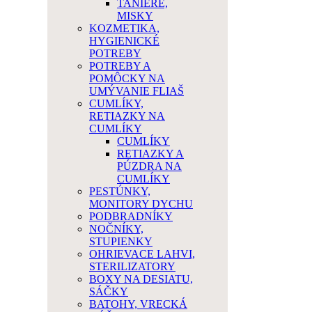
TANIERE,
MISKY
KOZMETIKA,
HYGIENICKÉ
POTREBY
POTREBY A
POMÔCKY NA
UMÝVANIE FLIAŠ
CUMLÍKY,
RETIAZKY NA
CUMLÍKY
CUMLÍKY
RETIAZKY A
PÚZDRA NA
CUMLÍKY
PESTÚNKY,
MONITORY DYCHU
PODBRADNÍKY
NOČNÍKY,
STUPIENKY
OHRIEVACE LAHVI,
STERILIZATORY
BOXY NA DESIATU,
SÁČKY
BATOHY, VRECKÁ