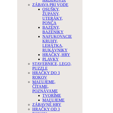
HRDINOVIA
ZÁBAVA PRI VODE
OSUŠKY,
ŽUPANY,
UTERÁKY,
PONČA
BAZÉNY,
BAZÉNIKY
NAFUKOVACIE
KRUHY,
LEHÁTKA,
RUKÁVNIKY
HRAČKY, HRY
PLAVKY
STAVEBNICE, LEGO,
PUZZLE
HRAČKY DO 3
ROKOV
MAĽUJEME,
ČÍTAME,
POZNÁVAME
TVORÍME
MAĽUJEME
ZÁBAVNÉ HRY
HRAČKY OD 3