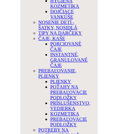
HYGIENA
KOZMETIKA
DOJČIACE
VANKÚŠE
NOSENIE DETÍ -
ŠATKY, NOSIDLÁ
TIPY NA DARČEKY
ČAJE, KAŠE
PORCIOVANÉ
ČAJE
INSTANTNÉ,
GRANULOVANÉ
ČAJE
PREBAĽOVANIE,
PLIENKY
PLIENKY
POŤAHY NA
PREBAĽOVACIE
PODLOŽKY
PRÍSLUŠENSTVO,
VEDIERKA
KOZMETIKA
PREBAĽOVACIE
PODLOŽKY
POTREBY NA