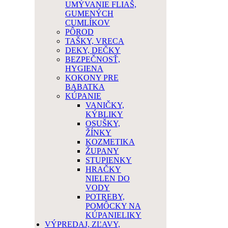
UMÝVANIE FLIAŠ,
GUMENÝCH
CUMLÍKOV
PÔROD
TAŠKY, VRECA
DEKY, DEČKY
BEZPEČNOSŤ,
HYGIENA
KOKONY PRE
BABATKA
KÚPANIE
VANIČKY,
KÝBLIKY
OSUŠKY,
ŽÍNKY
KOZMETIKA
ŽUPANY
STUPIENKY
HRAČKY
NIELEN DO
VODY
POTREBY,
POMÔCKY NA
KÚPANIELIKY
VÝPREDAJ, ZĽAVY,