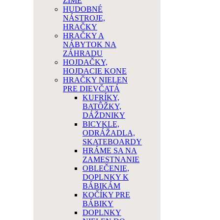
ZIME
HUDOBNÉ
NÁSTROJE,
HRAČKY
HRAČKY A
NÁBYTOK NA
ZÁHRADU
HOJDAČKY,
HOJDACIE KONE
HRAČKY NIELEN
PRE DIEVČATÁ
KUFRÍKY,
BATÔŽKY,
DÁŽDNIKY
BICYKLE,
ODRÁŽADLA,
SKATEBOARDY
HRÁME SA NA
ZAMESTNANIE
OBLEČENIE,
DOPLNKY K
BÁBIKÁM
KOČÍKY PRE
BÁBIKY
DOPLNKY