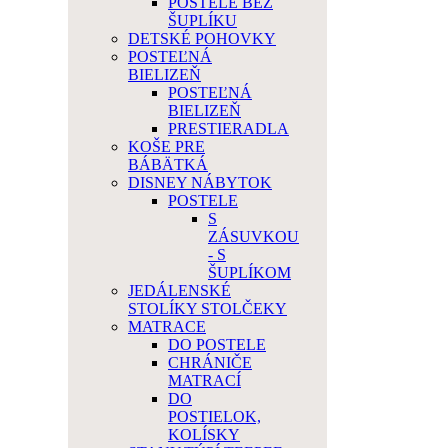
POSTELE BEZ
ŠUPLÍKU
DETSKÉ POHOVKY
POSTEĽNÁ
BIELIZEŇ
POSTEĽNÁ
BIELIZEŇ
PRESTIERADLA
KOŠE PRE
BÁBÄTKÁ
DISNEY NÁBYTOK
POSTELE
S
ZÁSUVKOU
- S
ŠUPLÍKOM
JEDÁLENSKÉ
STOLÍKY STOLČEKY
MATRACE
DO POSTELE
CHRÁNIČE
MATRACÍ
DO
POSTIELOK,
KOLÍSKY