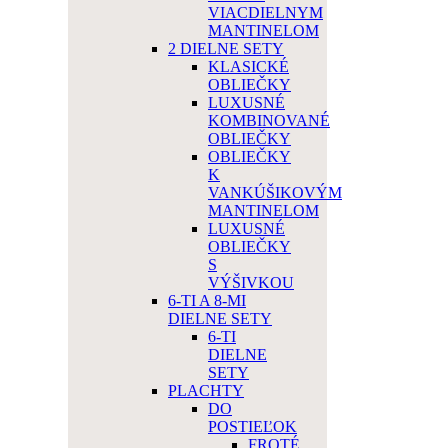
VIACDIELNYM
MANTINELOM
2 DIELNE SETY
KLASICKÉ
OBLIEČKY
LUXUSNÉ
KOMBINOVANÉ
OBLIEČKY
OBLIEČKY
K
VANKÚŠIKOVÝM
MANTINELOM
LUXUSNÉ
OBLIEČKY
S
VÝŠIVKOU
6-TI A 8-MI
DIELNE SETY
6-TI
DIELNE
SETY
PLACHTY
DO
POSTIEĽOK
FROTÉ