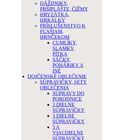
DÁŽDNIKY,
PRŠIPLÁŠTE, ČIŽMY
HRYZÁTKA,
HRKÁLKY
PRÍSLUŠENSTVO K
FĽAŠIAM,
HRNČEKOM
CUMLÍKY,
SLAMKY,
PÍTKA
SÁČKY,
POHÁRIKY A
INÉ
DOJČENSKÉ OBLEČENIE
SÚPRAVIČKY, SETY
OBLEČENIA
SÚPRAVY DO
PORODNICE
2 DIELNE
SÚPRAVIČKY
3 DIELNE
SÚPRAVIČKY
5 A
VIACDIELNE
SÚPRAVIČKY