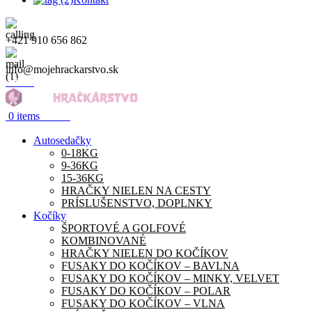
+421 910 656 862
info@mojehrackarstvo.sk
Menu
0.00
€
0
items
Autosedačky
0-18KG
9-36KG
15-36KG
HRAČKY NIELEN NA CESTY
PRÍSLUŠENSTVO, DOPLNKY
Kočíky
ŠPORTOVÉ A GOLFOVÉ
KOMBINOVANÉ
HRAČKY NIELEN DO KOČÍKOV
FUSAKY DO KOČÍKOV – BAVLNA
FUSAKY DO KOČÍKOV – MINKY, VELVET
FUSAKY DO KOČÍKOV – POLAR
FUSAKY DO KOČÍKOV – VLNA