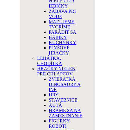
NIELEN DO
IZBIČKY
ZÁBAVA PRI
VODE
MAĽUJEME,
TVORÍME
PARÁDIŤ SA
BÁBIKY
KUCHYNKY
PLYŠOVÉ
HRAČKY
LEHÁTKA,
CHODÍTKA
HRAČKY NIELEN
PRE CHLAPCOV
ZVIERATKÁ,
DINOSAURY A
INÉ
HRY
STAVEBNICE
AUTÁ
HRÁME SA NA
ZAMESTNANIE
FIGÚRKY,
ROBOTI,