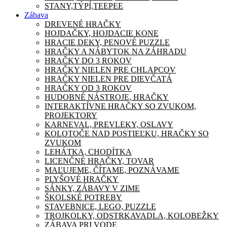
STANY,TÝPÍ,TEEPEE
Zábava
DREVENÉ HRAČKY
HOJDAČKY, HOJDACIE KONE
HRACIE DEKY, PENOVÉ PUZZLE
HRAČKY A NÁBYTOK NA ZÁHRADU
HRAČKY DO 3 ROKOV
HRAČKY NIELEN PRE CHLAPCOV
HRAČKY NIELEN PRE DIEVČATÁ
HRAČKY OD 3 ROKOV
HUDOBNÉ NÁSTROJE, HRAČKY
INTERAKTÍVNE HRAČKY SO ZVUKOM,
PROJEKTORY
KARNEVAL, PREVLEKY, OSLAVY
KOLOTOČE NAD POSTIEĽKU, HRAČKY SO
ZVUKOM
LEHÁTKA, CHODÍTKA
LICENČNÉ HRAČKY, TOVAR
MAĽUJEME, ČÍTAME, POZNÁVAME
PLYŠOVÉ HRAČKY
SÁNKY, ZÁBAVY V ZIME
ŠKOLSKÉ POTREBY
STAVEBNICE, LEGO, PUZZLE
TROJKOLKY, ODSTRKAVADLA, KOLOBEŽKY
ZÁBAVA PRI VODE