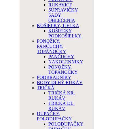
RUKAVICE
SÚPRAVIČKY,
SADY
OBLEČENIA
KOŠIEĽKY, TIELKA
KOŠIEĽKY,
PODKOŠIEĽKY
PONOŽKY,
PANČUCHY,
TOPÁNOČKY
PANČUCHY
NAKOLENNIKY
PONOŽKY,
TOPÁNOČKY
PODBRADNÍKY
BODY DLHÝ RUKÁV
TRIČKÁ
TRIČKÁ KR.
RUKÁV
TRIČKÁ DL.
RUKÁV
DUPAČKY,
POLODUPAČKY
POLODUPAČKY