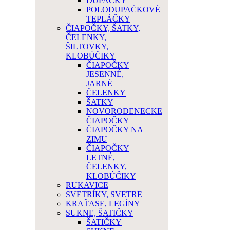
DUPAČKY
POLODUPAČKOVÉ
TEPLÁČKY
ČIAPOČKY, ŠATKY,
ČELENKY,
ŠILTOVKY,
KLOBÚČIKY
ČIAPOČKY
JESENNÉ,
JARNÉ
ČELENKY
ŠATKY
NOVORODENECKE
ČIAPOČKY
ČIAPOČKY NA
ZIMU
ČIAPOČKY
LETNÉ,
ČELENKY,
KLOBÚČIKY
RUKAVICE
SVETRÍKY, SVETRE
KRAŤASE, LEGÍNY
SUKNE, ŠATIČKY
ŠATIČKY