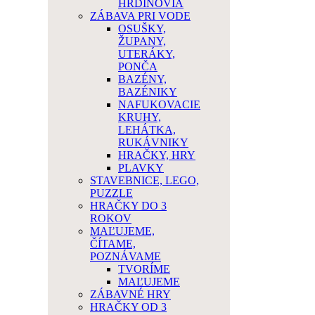
HRDINOVIA
ZÁBAVA PRI VODE
OSUŠKY,
ŽUPANY,
UTERÁKY,
PONČA
BAZÉNY,
BAZÉNIKY
NAFUKOVACIE
KRUHY,
LEHÁTKA,
RUKÁVNIKY
HRAČKY, HRY
PLAVKY
STAVEBNICE, LEGO,
PUZZLE
HRAČKY DO 3
ROKOV
MAĽUJEME,
ČÍTAME,
POZNÁVAME
TVORÍME
MAĽUJEME
ZÁBAVNÉ HRY
HRAČKY OD 3