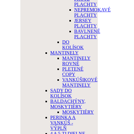
PLACHTY
NEPREMOKAVÉ
PLACHTY
JERSEY
PLACHTY
BAVLNENÉ
PLACHTY
DO
KOLÍSOK
MANTINELY
MANTINELY
ROVNÉ
PLETENÉ
COPY
VANKÚŠIKOVÉ
MANTINELY
SADY DO
KOLÍSOK
BALDACHÝNY,
MOSKYTIÉRY
MOSKYTIÉRY
PERINKA A
VANKÚŠ -
VÝPLŇ
4 A 5-TI DIELNE