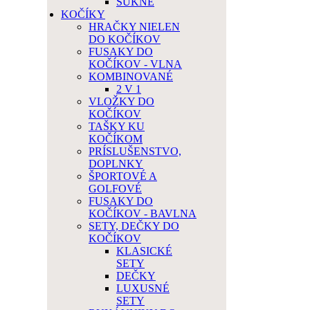
SUKNE
KOČÍKY
HRAČKY NIELEN
DO KOČÍKOV
FUSAKY DO
KOČÍKOV - VLNA
KOMBINOVANÉ
2 V 1
VLOŽKY DO
KOČÍKOV
TAŠKY KU
KOČÍKOM
PRÍSLUŠENSTVO,
DOPLNKY
ŠPORTOVÉ A
GOLFOVÉ
FUSAKY DO
KOČÍKOV - BAVLNA
SETY, DEČKY DO
KOČÍKOV
KLASICKÉ
SETY
DEČKY
LUXUSNÉ
SETY