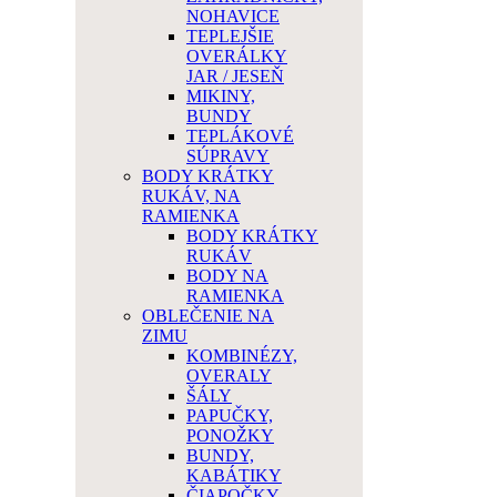
NOHAVICE
TEPLEJŠIE
OVERÁLKY
JAR / JESEŇ
MIKINY,
BUNDY
TEPLÁKOVÉ
SÚPRAVY
BODY KRÁTKY
RUKÁV, NA
RAMIENKA
BODY KRÁTKY
RUKÁV
BODY NA
RAMIENKA
OBLEČENIE NA
ZIMU
KOMBINÉZY,
OVERALY
ŠÁLY
PAPUČKY,
PONOŽKY
BUNDY,
KABÁTIKY
ČIAPOČKY