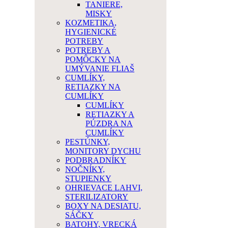
TANIERE,
MISKY
KOZMETIKA,
HYGIENICKÉ
POTREBY
POTREBY A
POMÔCKY NA
UMÝVANIE FLIAŠ
CUMLÍKY,
RETIAZKY NA
CUMLÍKY
CUMLÍKY
RETIAZKY A
PÚZDRA NA
CUMLÍKY
PESTÚNKY,
MONITORY DYCHU
PODBRADNÍKY
NOČNÍKY,
STUPIENKY
OHRIEVACE LAHVI,
STERILIZATORY
BOXY NA DESIATU,
SÁČKY
BATOHY, VRECKÁ