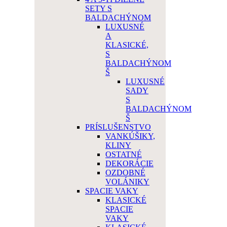
SETY S
BALDACHÝNOM
LUXUSNÉ
A
KLASICKÉ,
S
BALDACHÝNOM
Š
LUXUSNÉ
SADY
S
BALDACHÝNOM
Š
PRÍSLUŠENSTVO
VANKÚŠIKY,
KLINY
OSTATNÉ
DEKORÁCIE
OZDOBNÉ
VOLÁNIKY
SPACIE VAKY
KLASICKÉ
SPACIE
VAKY