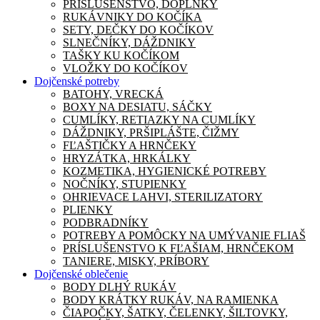
PRÍSLUŠENSTVO, DOPLNKY
RUKÁVNIKY DO KOČÍKA
SETY, DEČKY DO KOČÍKOV
SLNEČNÍKY, DÁŽDNIKY
TAŠKY KU KOČÍKOM
VLOŽKY DO KOČÍKOV
Dojčenské potreby
BATOHY, VRECKÁ
BOXY NA DESIATU, SÁČKY
CUMLÍKY, RETIAZKY NA CUMLÍKY
DÁŽDNIKY, PRŠIPLÁŠTE, ČIŽMY
FĽAŠTIČKY A HRNČEKY
HRYZÁTKA, HRKÁLKY
KOZMETIKA, HYGIENICKÉ POTREBY
NOČNÍKY, STUPIENKY
OHRIEVACE LAHVI, STERILIZATORY
PLIENKY
PODBRADNÍKY
POTREBY A POMÔCKY NA UMÝVANIE FLIAŠ
PRÍSLUŠENSTVO K FĽAŠIAM, HRNČEKOM
TANIERE, MISKY, PRÍBORY
Dojčenské oblečenie
BODY DLHÝ RUKÁV
BODY KRÁTKY RUKÁV, NA RAMIENKA
ČIAPOČKY, ŠATKY, ČELENKY, ŠILTOVKY,