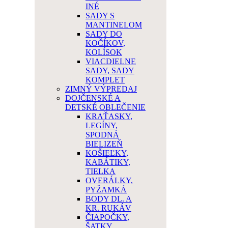
INÉ
SADY S
MANTINELOM
SADY DO
KOČÍKOV,
KOLÍSOK
VIACDIELNE
SADY, SADY
KOMPLET
ZIMNÝ VÝPREDAJ
DOJČENSKÉ A
DETSKÉ OBLEČENIE
KRAŤASKY,
LEGÍNY,
SPODNÁ
BIELIZEŇ
KOŠIEĽKY,
KABÁTIKY,
TIELKA
OVERÁLKY,
PYŽAMKÁ
BODY DL. A
KR. RUKÁV
ČIAPOČKY,
ŠATKY