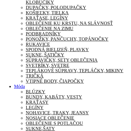
KLOBÚČIKY
DUPAČKY, POLODUPAČKY
KOŠIEĽKY, TIELKA
KRAŤASE, LEGÍNY
OBLEČENIE KU KRSTU, NA SLÁVNOSŤ
OBLEČENIE NA ZIMU
PODBRADNÍKY
PONOŽKY, PANČUCHY, TOPÁNOČKY
RUKAVICE
SPODNÁ BIELIZEŇ, PLAVKY
SUKNE, ŠATIČKY
SÚPRAVIČKY, SETY OBLEČENIA
SVETRÍKY, SVETRE
TEPLÁKOVÉ SÚPRAVY, TEPLÁČKY, MIKINY
TRIČKÁ
VTIPNÉ BODY, ČIAPOČKY
Móda
BLÚZKY
BUNDY, KABÁTY, VESTY
KRAŤASY
LEGÍNY
NOHAVICE, TRAKY, JEANSY
NOSIACE OBLEČENIE
OBLEČENIE S POTLAČOU
SUKNE,ŠATY