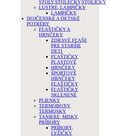
STOLY,STOLEČKY,STOLIČKY
LUSTRE, LAMPIČKY
LAMPIČKY
DOJČENSKÉ A DETSKÉ
POTREBY
FĽAŠTIČKY A
HRNČEKY
ZDRAVÉ FĽAŠE
PRE STARŠIE
DETI
FĽAŠTIČKY
PLASTOVÉ
HRNČEKY
ŠPORTOVÉ
HRNČEKY,
FĽAŠTIČKY
FĽAŠTIČKY
SKLENENÉ
PLIENKY
TERMOBOXY,
TERMOSKY
TANIERE, MISKY,
PRÍBORY
PRÍBORY,
LYŽIČKY