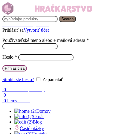
Search
Prihlásenie / Registrácia
Prihlásiť sa
Vytvoriť účet
Používateľské meno alebo e-mailová adresa
*
Heslo
*
Prihlásiť sa
Stratili ste heslo?
Zapamätať
0
Obľúbené produkty
0
Porovnaj
0.00
€
0
items
Domov
O nás
Blog
Časté otázky
Kontakt