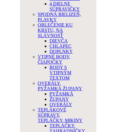
4 DIELNE
SÚPRAVIČKY
SPODNÁ BIELIZEŇ,
PLAVKY
OBLEČENIE KU
KRSTU, NA
SLÁVNOSŤ
DIEVČA
CHLAPEC
DOPLNKY
VTIPNÉ BODY,
ČIAPOČKY
BODY S
VTIPNÝM
TEXTOM
OVERÁLY,
PYŽAMKÁ,ŽUPANY
PYŽAMKÁ
ŽUPANY
OVERÁLY
TEPLÁKOVÉ
SÚPRAVY,
TEPLÁČKY, MIKINY
TEPLÁČKY,
ZAHRADNÍČKY,