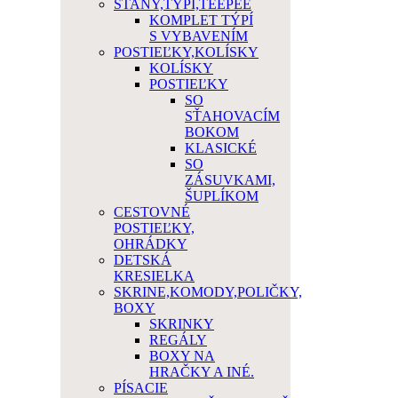
STANY,TÝPÍ,TEEPEE
KOMPLET TÝPÍ
S VYBAVENÍM
POSTIEĽKY,KOLÍSKY
KOLÍSKY
POSTIEĽKY
SO
SŤAHOVACÍM
BOKOM
KLASICKÉ
SO
ZÁSUVKAMI,
ŠUPLÍKOM
CESTOVNÉ
POSTIEĽKY,
OHRÁDKY
DETSKÁ
KRESIELKA
SKRINE,KOMODY,POLIČKY,
BOXY
SKRINKY
REGÁLY
BOXY NA
HRAČKY A INÉ.
PÍSACIE