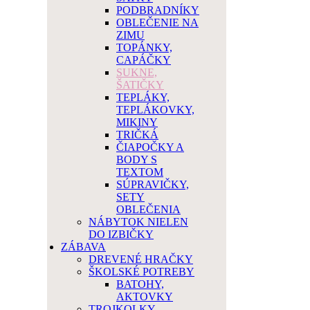
PODBRADNÍKY
OBLEČENIE NA
ZIMU
TOPÁNKY,
CAPÁČKY
SUKNE,
ŠATIČKY
TEPLÁKY,
TEPLÁKOVKY,
MIKINY
TRIČKÁ
ČIAPOČKY A
BODY S
TEXTOM
SÚPRAVIČKY,
SETY
OBLEČENIA
NÁBYTOK NIELEN
DO IZBIČKY
ZÁBAVA
DREVENÉ HRAČKY
ŠKOLSKÉ POTREBY
BATOHY,
AKTOVKY
TROJKOLKY,