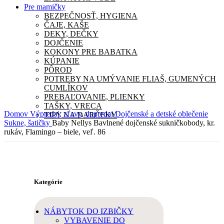
Pre mamičky
BEZPEČNOSŤ, HYGIENA
ČAJE, KAŠE
DEKY, DEČKY
DOJČENIE
KOKONY PRE BABATKA
KÚPANIE
PÔROD
POTREBY NA UMÝVANIE FLIAŠ, GUMENÝCH
CUMLÍKOV
PREBAĽOVANIE, PLIENKY
TAŠKY, VRECA
Domov
Výpredaj, zľavy, dopredaj
Dojčenské a detské oblečenie
TIPY NA DARČEKY
Sukne, šatičky
Baby Nellys Bavlnené dojčenské sukničkobody, kr.
rukáv, Flamingo – biele, veľ. 86
Kategórie
NÁBYTOK DO IZBIČKY
VYBAVENIE DO