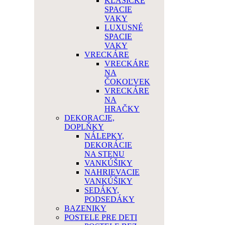
KLASICKÉ
SPACIE
VAKY
LUXUSNÉ
SPACIE
VAKY
VRECKÁRE
VRECKÁRE
NA
ČOKOĽVEK
VRECKÁRE
NA
HRAČKY
DEKORACJE,
DOPLŇKY
NÁLEPKY,
DEKORÁCIE
NA STENU
VANKÚŠIKY
NAHRIEVACIE
VANKÚŠIKY
SEDÁKY,
PODSEDÁKY
BAZENIKY
POSTELE PRE DETI