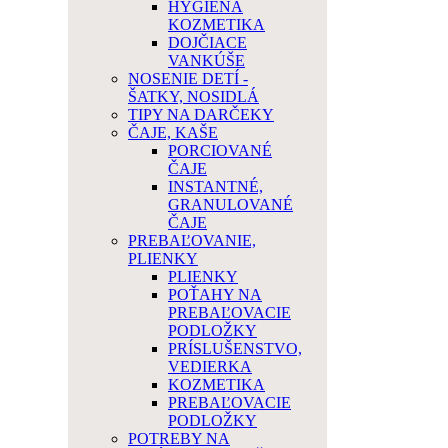
HYGIENA
KOZMETIKA
DOJČIACE
VANKÚŠE
NOSENIE DETÍ -
ŠATKY, NOSIDLÁ
TIPY NA DARČEKY
ČAJE, KAŠE
PORCIOVANÉ
ČAJE
INSTANTNÉ,
GRANULOVANÉ
ČAJE
PREBAĽOVANIE,
PLIENKY
PLIENKY
POŤAHY NA
PREBAĽOVACIE
PODLOŽKY
PRÍSLUŠENSTVO,
VEDIERKA
KOZMETIKA
PREBAĽOVACIE
PODLOŽKY
POTREBY NA