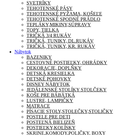
SVETRÍKY
TEHOTENSKÉ PÁSY
TEHOTENSKÉ PYŽAMA, KOŠEĽE
TEHOTENSKÉ SPODNÉ PRÁDLO
TEPLÁKY,MIKINY,SÚPRAVY
TOPY, TIELKA
TRIČKÁ 3/4 RUKÁV
TRIČKÁ, TUNIKY, DL.RUKÁV
TRIČKÁ, TUNIKY, KR. RUKÁV
Nábytok
BAZENIKY
CESTOVNÉ POSTIEĽKY, OHRÁDKY
DEKORACJE, DOPLŇKY
DETSKÁ KRESIELKA
DETSKÉ POHOVKY
DISNEY NÁBYTOK
JEDÁLENSKÉ STOLÍKY STOLČEKY
KOŠE PRE BÁBÄTKÁ
LUSTRE, LAMPIČKY
MATRACE
PÍSACIE STOLY,STOLEČKY,STOLIČKY
POSTELE PRE DETI
POSTEĽNÁ BIELIZEŇ
POSTIEĽKY,KOLÍSKY
SKRINE,KOMODY,POLIČKY, BOXY