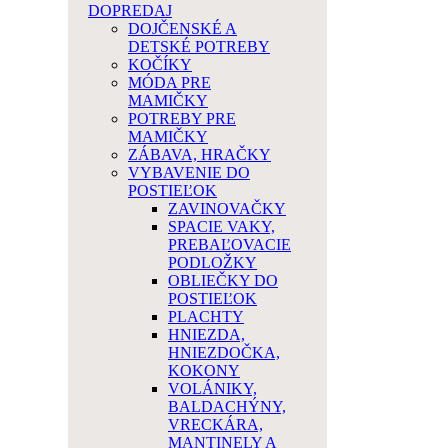
DOPREDAJ
DOJČENSKÉ A
DETSKÉ POTREBY
KOČÍKY
MÓDA PRE
MAMIČKY
POTREBY PRE
MAMIČKY
ZÁBAVA, HRAČKY
VYBAVENIE DO
POSTIEĽOK
ZAVINOVAČKY
SPACIE VAKY,
PREBAĽOVACIE
PODLOŽKY
OBLIEČKY DO
POSTIEĽOK
PLACHTY
HNIEZDA,
HNIEZDOČKA,
KOKONY
VOLÁNIKY,
BALDACHÝNY,
VRECKÁRA,
MANTINELY A