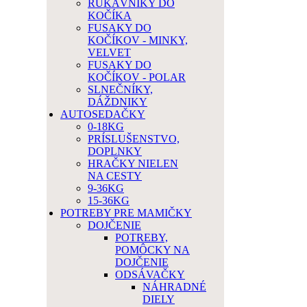
RUKÁVNIKY DO
KOČÍKA
FUSAKY DO
KOČÍKOV - MINKY,
VELVET
FUSAKY DO
KOČÍKOV - POLAR
SLNEČNÍKY,
DÁŽDNIKY
AUTOSEDAČKY
0-18KG
PRÍSLUŠENSTVO,
DOPLNKY
HRAČKY NIELEN
NA CESTY
9-36KG
15-36KG
POTREBY PRE MAMIČKY
DOJČENIE
POTREBY,
POMÔCKY NA
DOJČENIE
ODSÁVAČKY
NÁHRADNÉ
DIELY