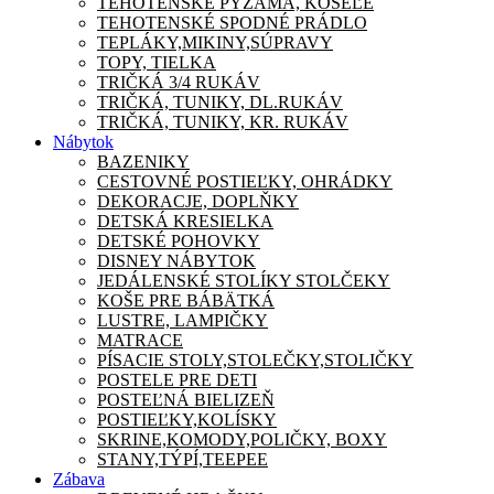
TEHOTENSKÉ PYŽAMA, KOŠEĽE
TEHOTENSKÉ SPODNÉ PRÁDLO
TEPLÁKY,MIKINY,SÚPRAVY
TOPY, TIELKA
TRIČKÁ 3/4 RUKÁV
TRIČKÁ, TUNIKY, DL.RUKÁV
TRIČKÁ, TUNIKY, KR. RUKÁV
Nábytok
BAZENIKY
CESTOVNÉ POSTIEĽKY, OHRÁDKY
DEKORACJE, DOPLŇKY
DETSKÁ KRESIELKA
DETSKÉ POHOVKY
DISNEY NÁBYTOK
JEDÁLENSKÉ STOLÍKY STOLČEKY
KOŠE PRE BÁBÄTKÁ
LUSTRE, LAMPIČKY
MATRACE
PÍSACIE STOLY,STOLEČKY,STOLIČKY
POSTELE PRE DETI
POSTEĽNÁ BIELIZEŇ
POSTIEĽKY,KOLÍSKY
SKRINE,KOMODY,POLIČKY, BOXY
STANY,TÝPÍ,TEEPEE
Zábava