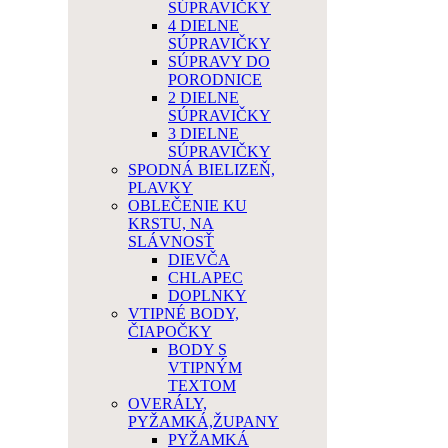
SÚPRAVIČKY
4 DIELNE
SÚPRAVIČKY
SÚPRAVY DO
PORODNICE
2 DIELNE
SÚPRAVIČKY
3 DIELNE
SÚPRAVIČKY
SPODNÁ BIELIZEŇ,
PLAVKY
OBLEČENIE KU
KRSTU, NA
SLÁVNOSŤ
DIEVČA
CHLAPEC
DOPLNKY
VTIPNÉ BODY,
ČIAPOČKY
BODY S
VTIPNÝM
TEXTOM
OVERÁLY,
PYŽAMKÁ,ŽUPANY
PYŽAMKÁ