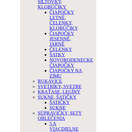
ŠILTOVKY,
KLOBÚČIKY
ČIAPOČKY
LETNÉ,
ČELENKY,
KLOBÚČIKY
ČIAPOČKY
JESENNÉ,
JARNÉ
ČELENKY
ŠATKY
NOVORODENECKE
ČIAPOČKY
ČIAPOČKY NA
ZIMU
RUKAVICE
SVETRÍKY, SVETRE
KRAŤASE, LEGÍNY
SUKNE, ŠATIČKY
ŠATIČKY
SUKNE
SÚPRAVIČKY, SETY
OBLEČENIA
5 A
VIACDIELNE