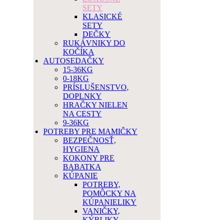
SETY
KLASICKÉ
SETY
DEČKY
RUKÁVNIKY DO
KOČÍKA
AUTOSEDAČKY
15-36KG
0-18KG
PRÍSLUŠENSTVO,
DOPLNKY
HRAČKY NIELEN
NA CESTY
9-36KG
POTREBY PRE MAMIČKY
BEZPEČNOSŤ,
HYGIENA
KOKONY PRE
BABATKA
KÚPANIE
POTREBY,
POMÔCKY NA
KÚPANIELIKY
VANIČKY,
KÝBLIKY