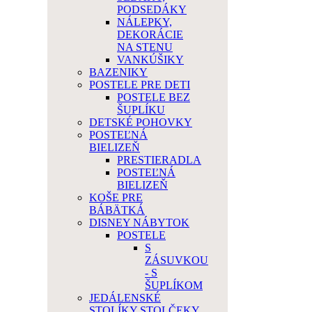
PODSEDÁKY
NÁLEPKY,
DEKORÁCIE
NA STENU
VANKÚŠIKY
BAZENIKY
POSTELE PRE DETI
POSTELE BEZ
ŠUPLÍKU
DETSKÉ POHOVKY
POSTEĽNÁ
BIELIZEŇ
PRESTIERADLA
POSTEĽNÁ
BIELIZEŇ
KOŠE PRE
BÁBÄTKÁ
DISNEY NÁBYTOK
POSTELE
S
ZÁSUVKOU
- S
ŠUPLÍKOM
JEDÁLENSKÉ
STOLÍKY STOLČEKY