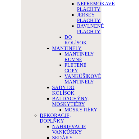
NEPREMOKAVÉ
PLACHTY
JERSEY
PLACHTY
BAVLNENÉ
PLACHTY
DO
KOLÍSOK
MANTINELY
MANTINELY
ROVNÉ
PLETENÉ
COPY
VANKÚŠIKOVÉ
MANTINELY
SADY DO
KOLÍSOK
BALDACHÝNY,
MOSKYTIÉRY
MOSKYTIÉRY
DEKORACJE,
DOPLŇKY
NAHRIEVACIE
VANKÚŠIKY
SEDÁKY,