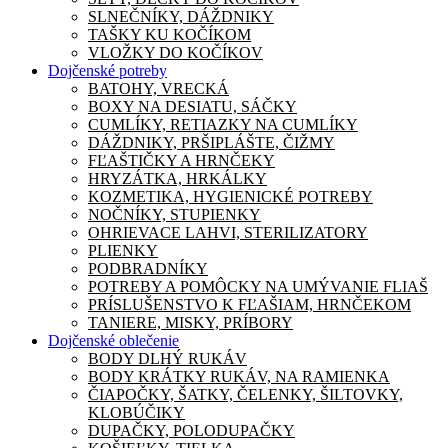
SLNEČNÍKY, DÁŽDNIKY
TAŠKY KU KOČÍKOM
VLOŽKY DO KOČÍKOV
Dojčenské potreby
BATOHY, VRECKÁ
BOXY NA DESIATU, SÁČKY
CUMLÍKY, RETIAZKY NA CUMLÍKY
DÁŽDNIKY, PRŠIPLÁŠTE, ČIŽMY
FĽAŠTIČKY A HRNČEKY
HRYZÁTKA, HRKÁLKY
KOZMETIKA, HYGIENICKÉ POTREBY
NOČNÍKY, STUPIENKY
OHRIEVACE LAHVI, STERILIZATORY
PLIENKY
PODBRADNÍKY
POTREBY A POMÔCKY NA UMÝVANIE FLIAŠ
PRÍSLUŠENSTVO K FĽAŠIAM, HRNČEKOM
TANIERE, MISKY, PRÍBORY
Dojčenské oblečenie
BODY DLHÝ RUKÁV
BODY KRÁTKY RUKÁV, NA RAMIENKA
ČIAPOČKY, ŠATKY, ČELENKY, ŠILTOVKY,
KLOBÚČIKY
DUPAČKY, POLODUPAČKY