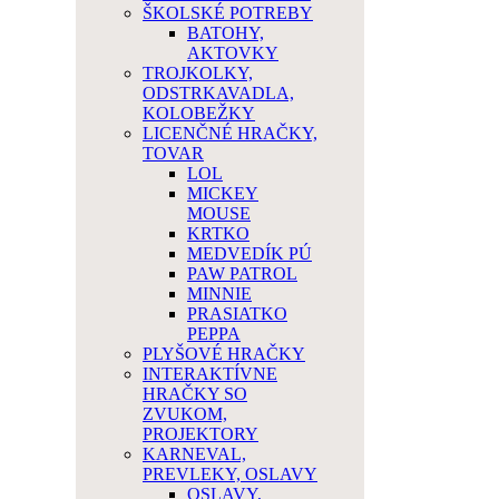
ŠKOLSKÉ POTREBY
BATOHY,
AKTOVKY
TROJKOLKY,
ODSTRKAVADLA,
KOLOBEŽKY
LICENČNÉ HRAČKY,
TOVAR
LOL
MICKEY
MOUSE
KRTKO
MEDVEDÍK PÚ
PAW PATROL
MINNIE
PRASIATKO
PEPPA
PLYŠOVÉ HRAČKY
INTERAKTÍVNE
HRAČKY SO
ZVUKOM,
PROJEKTORY
KARNEVAL,
PREVLEKY, OSLAVY
OSLAVY,