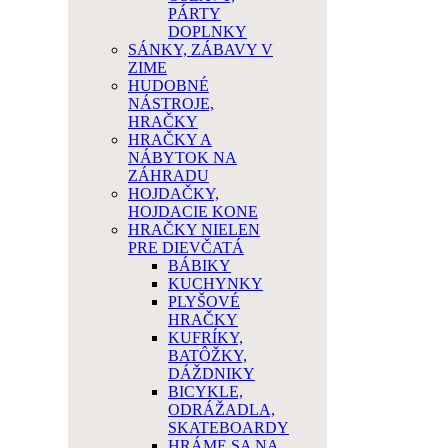
PÁRTY
DOPLNKY
SÁNKY, ZÁBAVY V
ZIME
HUDOBNÉ
NÁSTROJE,
HRAČKY
HRAČKY A
NÁBYTOK NA
ZÁHRADU
HOJDAČKY,
HOJDACIE KONE
HRAČKY NIELEN
PRE DIEVČATÁ
BÁBIKY
KUCHYNKY
PLYŠOVÉ
HRAČKY
KUFRÍKY,
BATÔŽKY,
DÁŽDNIKY
BICYKLE,
ODRÁŽADLA,
SKATEBOARDY
HRÁME SA NA