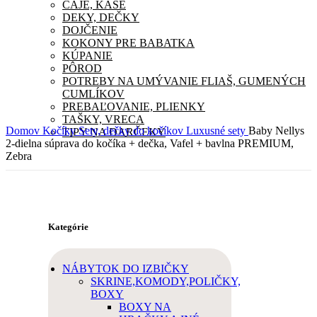
ČAJE, KAŠE
DEKY, DEČKY
DOJČENIE
KOKONY PRE BABATKA
KÚPANIE
PÔROD
POTREBY NA UMÝVANIE FLIAŠ, GUMENÝCH
CUMLÍKOV
PREBAĽOVANIE, PLIENKY
TAŠKY, VRECA
Domov
Kočíky
Sety, dečky do kočíkov
Luxusné sety
Baby Nellys
TIPY NA DARČEKY
2-dielna súprava do kočíka + dečka, Vafel + bavlna PREMIUM,
Zebra
Kategórie
NÁBYTOK DO IZBIČKY
SKRINE,KOMODY,POLIČKY,
BOXY
BOXY NA