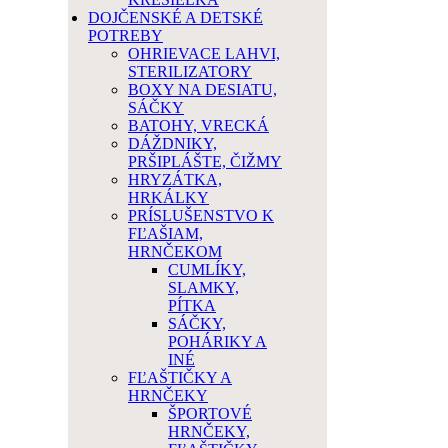
DOJČENSKÉ A DETSKÉ
POTREBY
OHRIEVACE LAHVI,
STERILIZATORY
BOXY NA DESIATU,
SÁČKY
BATOHY, VRECKÁ
DÁŽDNIKY,
PRŠIPLÁŠTE, ČIŽMY
HRYZÁTKA,
HRKÁLKY
PRÍSLUŠENSTVO K
FĽAŠIAM,
HRNČEKOM
CUMLÍKY,
SLAMKY,
PÍTKA
SÁČKY,
POHÁRIKY A
INÉ
FĽAŠTIČKY A
HRNČEKY
ŠPORTOVÉ
HRNČEKY,