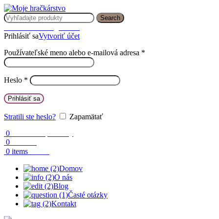
Search
Prihlásenie / Registrácia
Prihlásiť sa
Vytvoriť účet
Používateľské meno alebo e-mailová adresa
*
Heslo
*
Prihlásiť sa
Stratili ste heslo?
Zapamätať
0
Obľúbené produkty
0
Porovnaj
0.00
€
0
items
Domov
O nás
Blog
Časté otázky
Kontakt