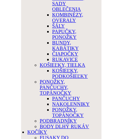
SADY
OBLEČENIA
KOMBINÉZY,
OVERALY
ŠÁLY
PAPUČKY,
PONOŽKY
BUNDY,
KABÁTIKY
ČIAPOČKY
RUKAVICE
KOŠIEĽKY, TIELKA
KOŠIEĽKY,
PODKOŠIEĽKY
PONOŽKY,
PANČUCHY,
TOPÁNOČKY
PANČUCHY
NAKOLENNIKY
PONOŽKY,
TOPÁNOČKY
PODBRADNÍKY
BODY DLHÝ RUKÁV
KOČÍKY
FUSAKY DO