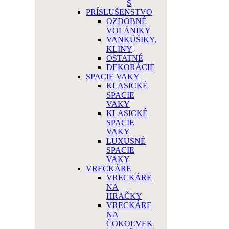
Š
PRÍSLUŠENSTVO
OZDOBNÉ
VOLÁNIKY
VANKÚŠIKY,
KLINY
OSTATNÉ
DEKORÁCIE
SPACIE VAKY
KLASICKÉ
SPACIE
VAKY
KLASICKÉ
SPACIE
VAKY
LUXUSNÉ
SPACIE
VAKY
VRECKÁRE
VRECKÁRE
NA
HRAČKY
VRECKÁRE
NA
ČOKOĽVEK