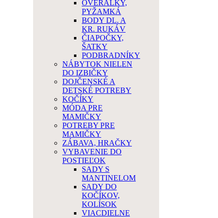
OVERÁLKY,
PYŽAMKÁ
BODY DL. A
KR. RUKÁV
ČIAPOČKY,
ŠATKY
PODBRADNÍKY
NÁBYTOK NIELEN
DO IZBIČKY
DOJČENSKÉ A
DETSKÉ POTREBY
KOČÍKY
MÓDA PRE
MAMIČKY
POTREBY PRE
MAMIČKY
ZÁBAVA, HRAČKY
VYBAVENIE DO
POSTIEĽOK
SADY S
MANTINELOM
SADY DO
KOČÍKOV,
KOLÍSOK
VIACDIELNE