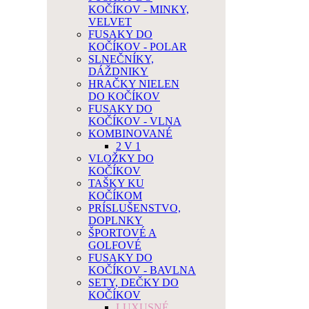
KOČÍKOV - MINKY,
VELVET
FUSAKY DO
KOČÍKOV - POLAR
SLNEČNÍKY,
DÁŽDNIKY
HRAČKY NIELEN
DO KOČÍKOV
FUSAKY DO
KOČÍKOV - VLNA
KOMBINOVANÉ
2 V 1
VLOŽKY DO
KOČÍKOV
TAŠKY KU
KOČÍKOM
PRÍSLUŠENSTVO,
DOPLNKY
ŠPORTOVÉ A
GOLFOVÉ
FUSAKY DO
KOČÍKOV - BAVLNA
SETY, DEČKY DO
KOČÍKOV
LUXUSNÉ