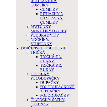
RETIAZKY NA
CUMLÍKY
CUMLÍKY
RETIAZKY A
PÚZDRA NA
CUMLÍKY
PESTÚNKY,
MONITORY DYCHU
PODBRADNÍKY
NOČNÍKY,
STUPIENKY
DOJČENSKÉ OBLEČENIE
TRIČKÁ
TRIČKÁ DL.
RUKÁV
TRIČKÁ KR.
RUKÁV
DUPAČKY,
POLODUPAČKY
DUPAČKY
POLODUPAČKOVÉ
TEPLÁČKY
POLODUPAČKY
ČIAPOČKY, ŠATKY,
ČELENKY,