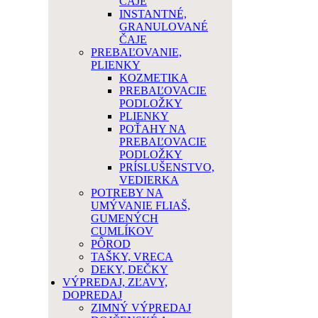
ČAJE
INSTANTNÉ,
GRANULOVANÉ
ČAJE
PREBAĽOVANIE,
PLIENKY
KOZMETIKA
PREBAĽOVACIE
PODLOŽKY
PLIENKY
POŤAHY NA
PREBAĽOVACIE
PODLOŽKY
PRÍSLUŠENSTVO,
VEDIERKA
POTREBY NA
UMÝVANIE FLIAŠ,
GUMENÝCH
CUMLÍKOV
PÔROD
TAŠKY, VRECA
DEKY, DEČKY
VÝPREDAJ, ZĽAVY,
DOPREDAJ
ZIMNÝ VÝPREDAJ