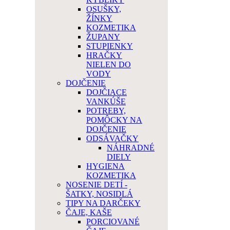
OSUŠKY,
ŽÍNKY
KOZMETIKA
ŽUPANY
STUPIENKY
HRAČKY
NIELEN DO
VODY
DOJČENIE
DOJČIACE
VANKÚŠE
POTREBY,
POMÔCKY NA
DOJČENIE
ODSÁVAČKY
NÁHRADNÉ
DIELY
HYGIENA
KOZMETIKA
NOSENIE DETÍ -
ŠATKY, NOSIDLÁ
TIPY NA DARČEKY
ČAJE, KAŠE
PORCIOVANÉ