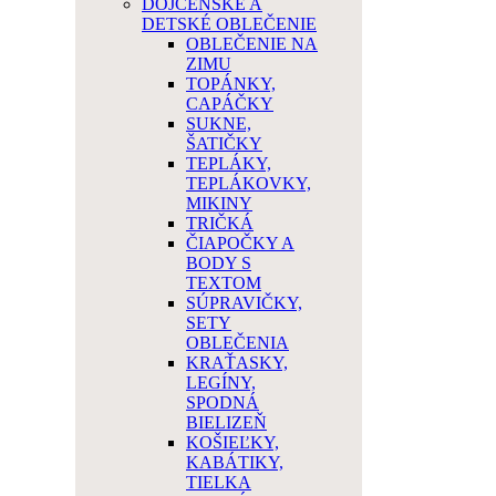
DOJČENSKÉ A
DETSKÉ OBLEČENIE
OBLEČENIE NA
ZIMU
TOPÁNKY,
CAPÁČKY
SUKNE,
ŠATIČKY
TEPLÁKY,
TEPLÁKOVKY,
MIKINY
TRIČKÁ
ČIAPOČKY A
BODY S
TEXTOM
SÚPRAVIČKY,
SETY
OBLEČENIA
KRAŤASKY,
LEGÍNY,
SPODNÁ
BIELIZEŇ
KOŠIEĽKY,
KABÁTIKY,
TIELKA