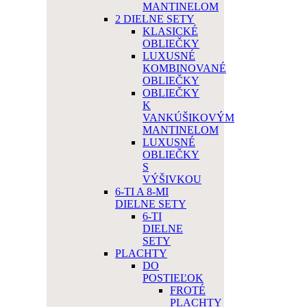
MANTINELOM
2 DIELNE SETY
KLASICKÉ
OBLIEČKY
LUXUSNÉ
KOMBINOVANÉ
OBLIEČKY
OBLIEČKY
K
VANKÚŠIKOVÝM
MANTINELOM
LUXUSNÉ
OBLIEČKY
S
VÝŠIVKOU
6-TI A 8-MI
DIELNE SETY
6-TI
DIELNE
SETY
PLACHTY
DO
POSTIEĽOK
FROTÉ
PLACHTY