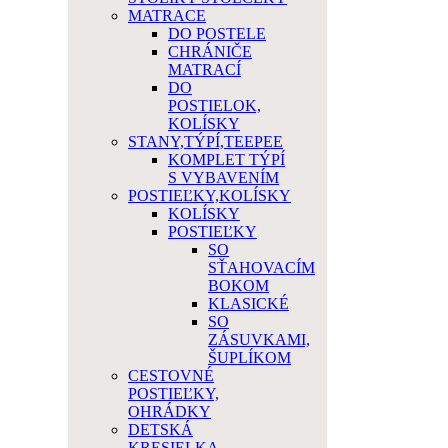
MATRACE
DO POSTELE
CHRÁNIČE
MATRACÍ
DO
POSTIELOK,
KOLÍSKY
STANY,TÝPÍ,TEEPEE
KOMPLET TÝPÍ
S VYBAVENÍM
POSTIEĽKY,KOLÍSKY
KOLÍSKY
POSTIEĽKY
SO
SŤAHOVACÍM
BOKOM
KLASICKÉ
SO
ZÁSUVKAMI,
ŠUPLÍKOM
CESTOVNÉ
POSTIEĽKY,
OHRÁDKY
DETSKÁ
KRESIELKA