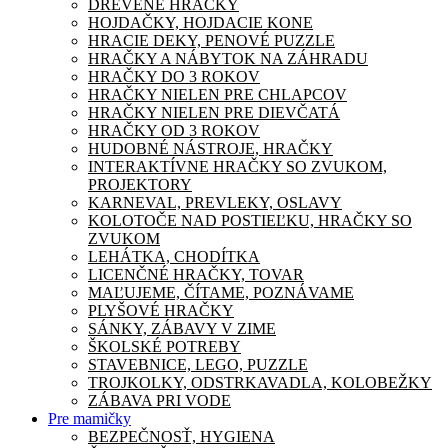
DREVENÉ HRAČKY
HOJDAČKY, HOJDACIE KONE
HRACIE DEKY, PENOVÉ PUZZLE
HRAČKY A NÁBYTOK NA ZÁHRADU
HRAČKY DO 3 ROKOV
HRAČKY NIELEN PRE CHLAPCOV
HRAČKY NIELEN PRE DIEVČATÁ
HRAČKY OD 3 ROKOV
HUDOBNÉ NÁSTROJE, HRAČKY
INTERAKTÍVNE HRAČKY SO ZVUKOM,
PROJEKTORY
KARNEVAL, PREVLEKY, OSLAVY
KOLOTOČE NAD POSTIEĽKU, HRAČKY SO
ZVUKOM
LEHÁTKA, CHODÍTKA
LICENČNÉ HRAČKY, TOVAR
MAĽUJEME, ČÍTAME, POZNÁVAME
PLYŠOVÉ HRAČKY
SÁNKY, ZÁBAVY V ZIME
ŠKOLSKÉ POTREBY
STAVEBNICE, LEGO, PUZZLE
TROJKOLKY, ODSTRKAVADLA, KOLOBEŽKY
ZÁBAVA PRI VODE
Pre mamičky
BEZPEČNOSŤ, HYGIENA