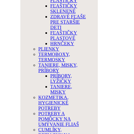
FĽAŠTIČKY
FĽAŠTIČKY
SKLENENÉ
ZDRAVÉ FĽAŠE
PRE STARŠIE
DETI
FĽAŠTIČKY
PLASTOVÉ
HRNČEKY
PLIENKY
TERMOBOXY,
TERMOSKY
TANIERE, MISKY,
PRÍBORY
PRÍBORY,
LYŽIČKY
TANIERE,
MISKY
KOZMETIKA,
HYGIENICKÉ
POTREBY
POTREBY A
POMÔCKY NA
UMÝVANIE FLIAŠ
CUMLÍKY,