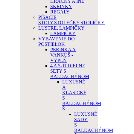
HRAČKY A INÉ.
SKRINKY
REGÁLY
PÍSACIE
STOLY,STOLEČKY,STOLIČKY
LUSTRE, LAMPIČKY
LAMPIČKY
VYBAVENIE DO
POSTIEĽOK
PERINKA A
VANKÚŠ -
VÝPLŇ
4 A 5-TI DIELNE
SETY S
BALDACHÝNOM
LUXUSNÉ
A
KLASICKÉ,
S
BALDACHÝNOM
Š
LUXUSNÉ
SADY
S
BALDACHÝNOM