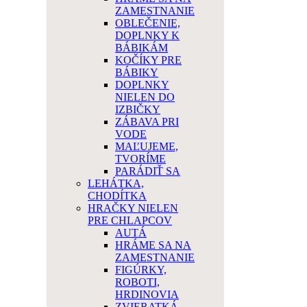
ZAMESTNANIE
OBLEČENIE,
DOPLNKY K
BÁBIKÁM
KOČÍKY PRE
BÁBIKY
DOPLNKY
NIELEN DO
IZBIČKY
ZÁBAVA PRI
VODE
MAĽUJEME,
TVORÍME
PARÁDIŤ SA
LEHÁTKA,
CHODÍTKA
HRAČKY NIELEN
PRE CHLAPCOV
AUTÁ
HRÁME SA NA
ZAMESTNANIE
FIGÚRKY,
ROBOTI,
HRDINOVIA
ZVIERATKÁ,