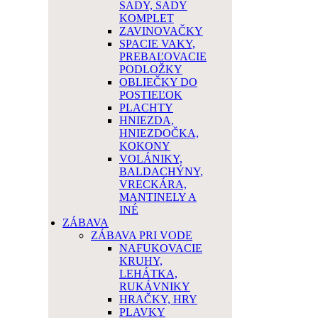
SADY, SADY
KOMPLET
ZAVINOVAČKY
SPACIE VAKY,
PREBAĽOVACIE
PODLOŽKY
OBLIEČKY DO
POSTIEĽOK
PLACHTY
HNIEZDA,
HNIEZDOČKA,
KOKONY
VOLÁNIKY,
BALDACHÝNY,
VRECKÁRA,
MANTINELY A
INÉ
ZÁBAVA
ZÁBAVA PRI VODE
NAFUKOVACIE
KRUHY,
LEHÁTKA,
RUKÁVNIKY
HRAČKY, HRY
PLAVKY