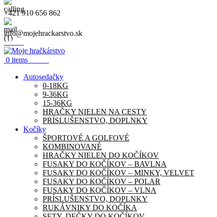
+421 910 656 862
info@mojehrackarstvo.sk
Menu
0.00
€
0
items
Autosedačky
0-18KG
9-36KG
15-36KG
HRAČKY NIELEN NA CESTY
PRÍSLUŠENSTVO, DOPLNKY
Kočíky
ŠPORTOVÉ A GOLFOVÉ
KOMBINOVANÉ
HRAČKY NIELEN DO KOČÍKOV
FUSAKY DO KOČÍKOV – BAVLNA
FUSAKY DO KOČÍKOV – MINKY, VELVET
FUSAKY DO KOČÍKOV – POLAR
FUSAKY DO KOČÍKOV – VLNA
PRÍSLUŠENSTVO, DOPLNKY
RUKÁVNIKY DO KOČÍKA
SETY, DEČKY DO KOČÍKOV