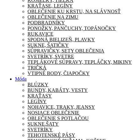
KOŠIEĽKY, TIELKA
KRAŤASE, LEGÍNY
OBLEČENIE KU KRSTU, NA SLÁVNOSŤ
OBLEČENIE NA ZIMU
PODBRADNÍKY
PONOŽKY, PANČUCHY, TOPÁNOČKY
RUKAVICE
SPODNÁ BIELIZEŇ, PLAVKY
SUKNE, ŠATIČKY
SÚPRAVIČKY, SETY OBLEČENIA
SVETRÍKY, SVETRE
TEPLÁKOVÉ SÚPRAVY, TEPLÁČKY, MIKINY
TRIČKÁ
VTIPNÉ BODY, ČIAPOČKY
Móda
BLÚZKY
BUNDY, KABÁTY, VESTY
KRAŤASY
LEGÍNY
NOHAVICE, TRAKY, JEANSY
NOSIACE OBLEČENIE
OBLEČENIE S POTLAČOU
SUKNE,ŠATY
SVETRÍKY
TEHOTENSKÉ PÁSY