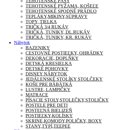
TEHOTENSKÉ PÁSY
TEHOTENSKÉ PYŽAMA, KOŠEĽE
TEHOTENSKÉ SPODNÉ PRÁDLO
TEPLÁKY,MIKINY,SÚPRAVY
TOPY, TIELKA
TRIČKÁ 3/4 RUKÁV
TRIČKÁ, TUNIKY, DL.RUKÁV
TRIČKÁ, TUNIKY, KR. RUKÁV
Nábytok
BAZENIKY
CESTOVNÉ POSTIEĽKY, OHRÁDKY
DEKORACJE, DOPLŇKY
DETSKÁ KRESIELKA
DETSKÉ POHOVKY
DISNEY NÁBYTOK
JEDÁLENSKÉ STOLÍKY STOLČEKY
KOŠE PRE BÁBÄTKÁ
LUSTRE, LAMPIČKY
MATRACE
PÍSACIE STOLY,STOLEČKY,STOLIČKY
POSTELE PRE DETI
POSTEĽNÁ BIELIZEŇ
POSTIEĽKY,KOLÍSKY
SKRINE,KOMODY,POLIČKY, BOXY
STANY,TÝPÍ,TEEPEE