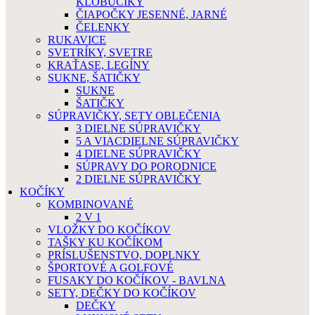
KLOBÚČIKY
ČIAPOČKY JESENNÉ, JARNÉ
ČELENKY
RUKAVICE
SVETRÍKY, SVETRE
KRAŤASE, LEGÍNY
SUKNE, ŠATIČKY
SUKNE
ŠATIČKY
SÚPRAVIČKY, SETY OBLEČENIA
3 DIELNE SÚPRAVIČKY
5 A VIACDIELNE SÚPRAVIČKY
4 DIELNE SÚPRAVIČKY
SÚPRAVY DO PORODNICE
2 DIELNE SÚPRAVIČKY
KOČÍKY
KOMBINOVANÉ
2 V 1
VLOŽKY DO KOČÍKOV
TAŠKY KU KOČÍKOM
PRÍSLUŠENSTVO, DOPLNKY
ŠPORTOVÉ A GOLFOVÉ
FUSAKY DO KOČÍKOV - BAVLNA
SETY, DEČKY DO KOČÍKOV
DEČKY