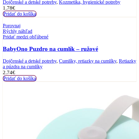
Dojčenské a detské potreby
,
Kozmetika, hygienické potreby
1.78
€
Pridať do košíka
Porovnaj
Rýchly náhľad
Pridať medzi obľúbené
BabyOno Puzdro na cumlík – ružové
Dojčenské a detské potreby
,
Cumlíky, retiazky na cumlíky
,
Retiazky
a púzdra na cumlíky
2.74
€
Pridať do košíka