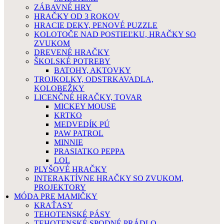
ZÁBAVNÉ HRY
HRAČKY OD 3 ROKOV
HRACIE DEKY, PENOVÉ PUZZLE
KOLOTOČE NAD POSTIEĽKU, HRAČKY SO
ZVUKOM
DREVENÉ HRAČKY
ŠKOLSKÉ POTREBY
BATOHY, AKTOVKY
TROJKOLKY, ODSTRKAVADLA,
KOLOBEŽKY
LICENČNÉ HRAČKY, TOVAR
MICKEY MOUSE
KRTKO
MEDVEDÍK PÚ
PAW PATROL
MINNIE
PRASIATKO PEPPA
LOL
PLYŠOVÉ HRAČKY
INTERAKTÍVNE HRAČKY SO ZVUKOM,
PROJEKTORY
MÓDA PRE MAMIČKY
KRAŤASY
TEHOTENSKÉ PÁSY
TEHOTENSKÉ SPODNÉ PRÁDLO