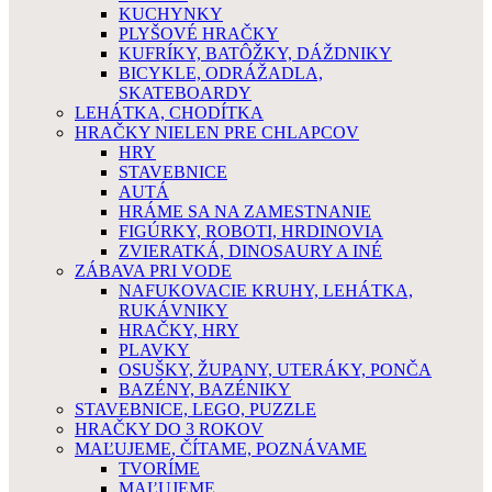
KUCHYNKY
PLYŠOVÉ HRAČKY
KUFRÍKY, BATÔŽKY, DÁŽDNIKY
BICYKLE, ODRÁŽADLA,
SKATEBOARDY
LEHÁTKA, CHODÍTKA
HRAČKY NIELEN PRE CHLAPCOV
HRY
STAVEBNICE
AUTÁ
HRÁME SA NA ZAMESTNANIE
FIGÚRKY, ROBOTI, HRDINOVIA
ZVIERATKÁ, DINOSAURY A INÉ
ZÁBAVA PRI VODE
NAFUKOVACIE KRUHY, LEHÁTKA,
RUKÁVNIKY
HRAČKY, HRY
PLAVKY
OSUŠKY, ŽUPANY, UTERÁKY, PONČA
BAZÉNY, BAZÉNIKY
STAVEBNICE, LEGO, PUZZLE
HRAČKY DO 3 ROKOV
MAĽUJEME, ČÍTAME, POZNÁVAME
TVORÍME
MAĽUJEME