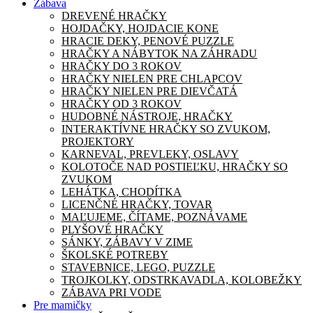
Zábava
DREVENÉ HRAČKY
HOJDAČKY, HOJDACIE KONE
HRACIE DEKY, PENOVÉ PUZZLE
HRAČKY A NÁBYTOK NA ZÁHRADU
HRAČKY DO 3 ROKOV
HRAČKY NIELEN PRE CHLAPCOV
HRAČKY NIELEN PRE DIEVČATÁ
HRAČKY OD 3 ROKOV
HUDOBNÉ NÁSTROJE, HRAČKY
INTERAKTÍVNE HRAČKY SO ZVUKOM,
PROJEKTORY
KARNEVAL, PREVLEKY, OSLAVY
KOLOTOČE NAD POSTIEĽKU, HRAČKY SO
ZVUKOM
LEHÁTKA, CHODÍTKA
LICENČNÉ HRAČKY, TOVAR
MAĽUJEME, ČÍTAME, POZNÁVAME
PLYŠOVÉ HRAČKY
SÁNKY, ZÁBAVY V ZIME
ŠKOLSKÉ POTREBY
STAVEBNICE, LEGO, PUZZLE
TROJKOLKY, ODSTRKAVADLA, KOLOBEŽKY
ZÁBAVA PRI VODE
Pre mamičky