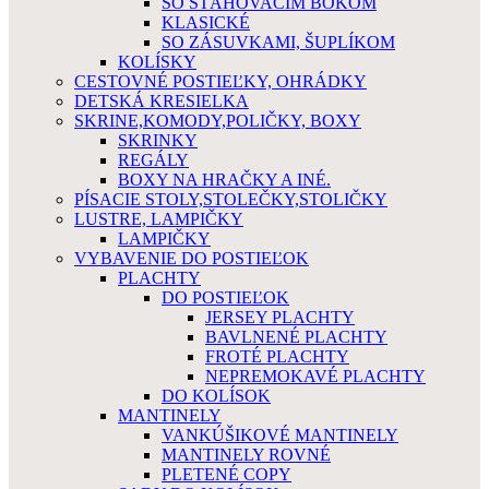
SO SŤAHOVACÍM BOKOM
KLASICKÉ
SO ZÁSUVKAMI, ŠUPLÍKOM
KOLÍSKY
CESTOVNÉ POSTIEĽKY, OHRÁDKY
DETSKÁ KRESIELKA
SKRINE,KOMODY,POLIČKY, BOXY
SKRINKY
REGÁLY
BOXY NA HRAČKY A INÉ.
PÍSACIE STOLY,STOLEČKY,STOLIČKY
LUSTRE, LAMPIČKY
LAMPIČKY
VYBAVENIE DO POSTIEĽOK
PLACHTY
DO POSTIEĽOK
JERSEY PLACHTY
BAVLNENÉ PLACHTY
FROTÉ PLACHTY
NEPREMOKAVÉ PLACHTY
DO KOLÍSOK
MANTINELY
VANKÚŠIKOVÉ MANTINELY
MANTINELY ROVNÉ
PLETENÉ COPY