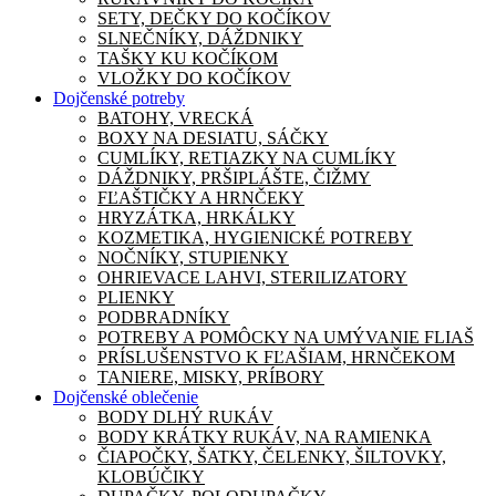
SETY, DEČKY DO KOČÍKOV
SLNEČNÍKY, DÁŽDNIKY
TAŠKY KU KOČÍKOM
VLOŽKY DO KOČÍKOV
Dojčenské potreby
BATOHY, VRECKÁ
BOXY NA DESIATU, SÁČKY
CUMLÍKY, RETIAZKY NA CUMLÍKY
DÁŽDNIKY, PRŠIPLÁŠTE, ČIŽMY
FĽAŠTIČKY A HRNČEKY
HRYZÁTKA, HRKÁLKY
KOZMETIKA, HYGIENICKÉ POTREBY
NOČNÍKY, STUPIENKY
OHRIEVACE LAHVI, STERILIZATORY
PLIENKY
PODBRADNÍKY
POTREBY A POMÔCKY NA UMÝVANIE FLIAŠ
PRÍSLUŠENSTVO K FĽAŠIAM, HRNČEKOM
TANIERE, MISKY, PRÍBORY
Dojčenské oblečenie
BODY DLHÝ RUKÁV
BODY KRÁTKY RUKÁV, NA RAMIENKA
ČIAPOČKY, ŠATKY, ČELENKY, ŠILTOVKY,
KLOBÚČIKY