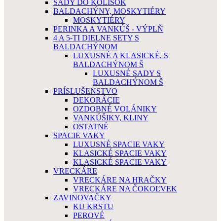
SADY DO KOLÍSOK
BALDACHÝNY, MOSKYTIÉRY
MOSKYTIÉRY
PERINKA A VANKÚŠ - VÝPLŇ
4 A 5-TI DIELNE SETY S
BALDACHÝNOM
LUXUSNÉ A KLASICKÉ, S
BALDACHÝNOM Š
LUXUSNÉ SADY S
BALDACHÝNOM Š
PRÍSLUŠENSTVO
DEKORÁCIE
OZDOBNÉ VOLÁNIKY
VANKÚŠIKY, KLINY
OSTATNÉ
SPACIE VAKY
LUXUSNÉ SPACIE VAKY
KLASICKÉ SPACIE VAKY
KLASICKÉ SPACIE VAKY
VRECKÁRE
VRECKÁRE NA HRAČKY
VRECKÁRE NA ČOKOĽVEK
ZAVINOVAČKY
KU KRSTU
PEROVÉ