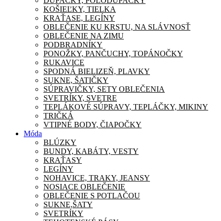
DUPAČKY, POLODUPAČKY
KOŠIEĽKY, TIELKA
KRAŤASE, LEGÍNY
OBLEČENIE KU KRSTU, NA SLÁVNOSŤ
OBLEČENIE NA ZIMU
PODBRADNÍKY
PONOŽKY, PANČUCHY, TOPÁNOČKY
RUKAVICE
SPODNÁ BIELIZEŇ, PLAVKY
SUKNE, ŠATIČKY
SÚPRAVIČKY, SETY OBLEČENIA
SVETRÍKY, SVETRE
TEPLÁKOVÉ SÚPRAVY, TEPLÁČKY, MIKINY
TRIČKÁ
VTIPNÉ BODY, ČIAPOČKY
Móda
BLÚZKY
BUNDY, KABÁTY, VESTY
KRAŤASY
LEGÍNY
NOHAVICE, TRAKY, JEANSY
NOSIACE OBLEČENIE
OBLEČENIE S POTLAČOU
SUKNE,ŠATY
SVETRÍKY