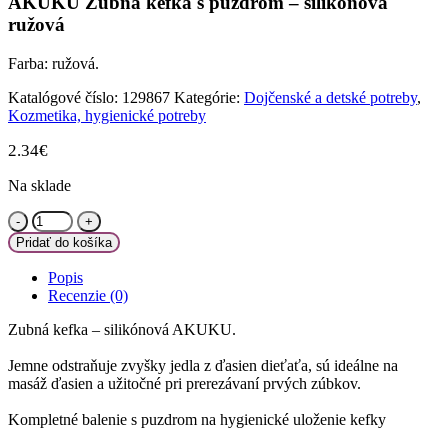
AKUKU Zubná kefka s puzdrom – silikónová
ružová
Farba: ružová.
Katalógové číslo:
129867
Kategórie:
Dojčenské a detské potreby
,
Kozmetika, hygienické potreby
2.34
€
Na sklade
množstvo
AKUKU
Pridať do košíka
Zubná
kefka
Popis
s
Recenzie (0)
puzdrom
-
Zubná kefka – silikónová AKUKU.
silikónová
ružová
Jemne odstraňuje zvyšky jedla z ďasien dieťaťa, sú ideálne na
masáž ďasien a užitočné pri prerezávaní prvých zúbkov.
Kompletné balenie s puzdrom na hygienické uloženie kefky