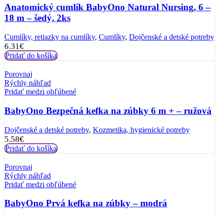
Anatomický cumlík BabyOno Natural Nursing, 6 –
18 m – šedý, 2ks
Cumlíky, retiazky na cumlíky
,
Cumlíky
,
Dojčenské a detské potreby
6.31
€
Pridať do košíka
Porovnaj
Rýchly náhľad
Pridať medzi obľúbené
BabyOno Bezpečná kefka na zúbky 6 m + – ružová
Dojčenské a detské potreby
,
Kozmetika, hygienické potreby
5.58
€
Pridať do košíka
Porovnaj
Rýchly náhľad
Pridať medzi obľúbené
BabyOno Prvá kefka na zúbky – modrá