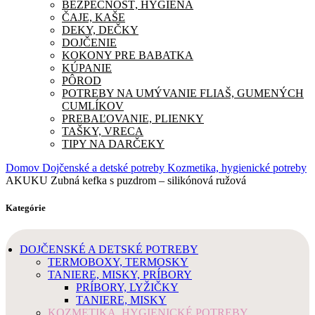
BEZPEČNOSŤ, HYGIENA
ČAJE, KAŠE
DEKY, DEČKY
DOJČENIE
KOKONY PRE BABATKA
KÚPANIE
PÔROD
POTREBY NA UMÝVANIE FLIAŠ, GUMENÝCH
CUMLÍKOV
PREBAĽOVANIE, PLIENKY
TAŠKY, VRECA
TIPY NA DARČEKY
Domov
Dojčenské a detské potreby
Kozmetika, hygienické potreby
AKUKU Zubná kefka s puzdrom – silikónová ružová
Kategórie
DOJČENSKÉ A DETSKÉ POTREBY
TERMOBOXY, TERMOSKY
TANIERE, MISKY, PRÍBORY
PRÍBORY, LYŽIČKY
TANIERE, MISKY
KOZMETIKA, HYGIENICKÉ POTREBY