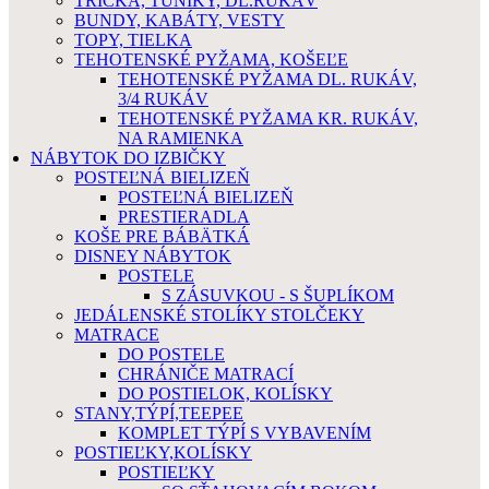
TRIČKÁ, TUNIKY, DL.RUKÁV
BUNDY, KABÁTY, VESTY
TOPY, TIELKA
TEHOTENSKÉ PYŽAMA, KOŠEĽE
TEHOTENSKÉ PYŽAMA DL. RUKÁV,
3/4 RUKÁV
TEHOTENSKÉ PYŽAMA KR. RUKÁV,
NA RAMIENKA
NÁBYTOK DO IZBIČKY
POSTEĽNÁ BIELIZEŇ
POSTEĽNÁ BIELIZEŇ
PRESTIERADLA
KOŠE PRE BÁBÄTKÁ
DISNEY NÁBYTOK
POSTELE
S ZÁSUVKOU - S ŠUPLÍKOM
JEDÁLENSKÉ STOLÍKY STOLČEKY
MATRACE
DO POSTELE
CHRÁNIČE MATRACÍ
DO POSTIELOK, KOLÍSKY
STANY,TÝPÍ,TEEPEE
KOMPLET TÝPÍ S VYBAVENÍM
POSTIEĽKY,KOLÍSKY
POSTIEĽKY