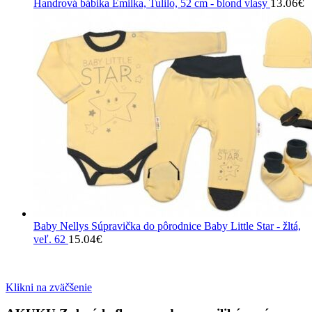
13.06
€
Handrová bábika Emilka, Tulilo, 52 cm - blond vlasy
Baby Nellys Súpravička do pôrodnice Baby Little Star - žltá,
15.04
€
veľ. 62
Klikni na zväčšenie