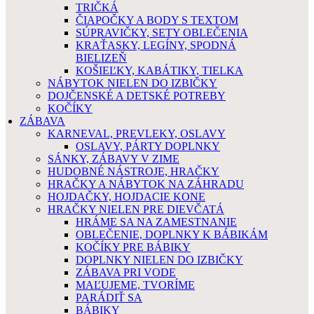
TRIČKÁ
ČIAPOČKY A BODY S TEXTOM
SÚPRAVIČKY, SETY OBLEČENIA
KRAŤASKY, LEGÍNY, SPODNÁ
BIELIZEŇ
KOŠIEĽKY, KABÁTIKY, TIELKA
NÁBYTOK NIELEN DO IZBIČKY
DOJČENSKÉ A DETSKÉ POTREBY
KOČÍKY
ZÁBAVA
KARNEVAL, PREVLEKY, OSLAVY
OSLAVY, PÁRTY DOPLNKY
SÁNKY, ZÁBAVY V ZIME
HUDOBNÉ NÁSTROJE, HRAČKY
HRAČKY A NÁBYTOK NA ZÁHRADU
HOJDAČKY, HOJDACIE KONE
HRAČKY NIELEN PRE DIEVČATÁ
HRÁME SA NA ZAMESTNANIE
OBLEČENIE, DOPLNKY K BÁBIKÁM
KOČÍKY PRE BÁBIKY
DOPLNKY NIELEN DO IZBIČKY
ZÁBAVA PRI VODE
MAĽUJEME, TVORÍME
PARÁDIŤ SA
BÁBIKY