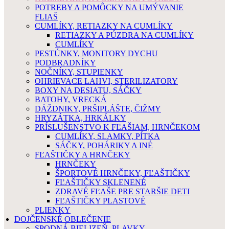
POTREBY A POMÔCKY NA UMÝVANIE
FLIAŠ
CUMLÍKY, RETIAZKY NA CUMLÍKY
RETIAZKY A PÚZDRA NA CUMLÍKY
CUMLÍKY
PESTÚNKY, MONITORY DYCHU
PODBRADNÍKY
NOČNÍKY, STUPIENKY
OHRIEVACE LAHVI, STERILIZATORY
BOXY NA DESIATU, SÁČKY
BATOHY, VRECKÁ
DÁŽDNIKY, PRŠIPLÁŠTE, ČIŽMY
HRYZÁTKA, HRKÁLKY
PRÍSLUŠENSTVO K FĽAŠIAM, HRNČEKOM
CUMLÍKY, SLAMKY, PÍTKA
SÁČKY, POHÁRIKY A INÉ
FĽAŠTIČKY A HRNČEKY
HRNČEKY
ŠPORTOVÉ HRNČEKY, FĽAŠTIČKY
FĽAŠTIČKY SKLENENÉ
ZDRAVÉ FĽAŠE PRE STARŠIE DETI
FĽAŠTIČKY PLASTOVÉ
PLIENKY
DOJČENSKÉ OBLEČENIE
SPODNÁ BIELIZEŇ, PLAVKY