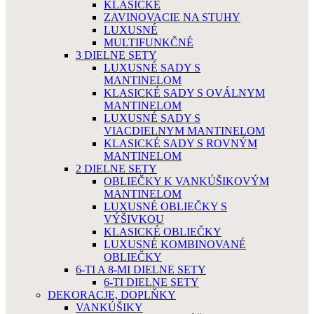
KLASICKÉ
ZAVINOVACIE NA STUHY
LUXUSNÉ
MULTIFUNKČNÉ
3 DIELNE SETY
LUXUSNÉ SADY S
MANTINELOM
KLASICKÉ SADY S OVÁLNYM
MANTINELOM
LUXUSNÉ SADY S
VIACDIELNYM MANTINELOM
KLASICKÉ SADY S ROVNÝM
MANTINELOM
2 DIELNE SETY
OBLIEČKY K VANKÚŠIKOVÝM
MANTINELOM
LUXUSNÉ OBLIEČKY S
VÝŠIVKOU
KLASICKÉ OBLIEČKY
LUXUSNÉ KOMBINOVANÉ
OBLIEČKY
6-TI A 8-MI DIELNE SETY
6-TI DIELNE SETY
DEKORACJE, DOPLŇKY
VANKÚŠIKY