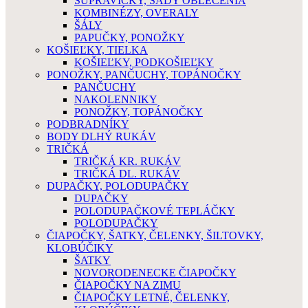
SÚPRAVIČKY, SADY OBLEČENIA
KOMBINÉZY, OVERALY
ŠÁLY
PAPUČKY, PONOŽKY
KOŠIEĽKY, TIELKA
KOŠIEĽKY, PODKOŠIEĽKY
PONOŽKY, PANČUCHY, TOPÁNOČKY
PANČUCHY
NAKOLENNIKY
PONOŽKY, TOPÁNOČKY
PODBRADNÍKY
BODY DLHÝ RUKÁV
TRIČKÁ
TRIČKÁ KR. RUKÁV
TRIČKÁ DL. RUKÁV
DUPAČKY, POLODUPAČKY
DUPAČKY
POLODUPAČKOVÉ TEPLÁČKY
POLODUPAČKY
ČIAPOČKY, ŠATKY, ČELENKY, ŠILTOVKY,
KLOBÚČIKY
ŠATKY
NOVORODENECKE ČIAPOČKY
ČIAPOČKY NA ZIMU
ČIAPOČKY LETNÉ, ČELENKY,