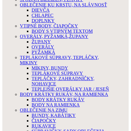
OBLEČENIE KU KRSTU, NA SLÁVNOSŤ
DIEVČA
CHLAPEC
DOPLNKY
VTIPNÉ BODY, ČIAPOČKY
BODY S VTIPNÝM TEXTOM
OVERÁLY, PYŽAMKÁ,ŽUPANY
ŽUPANY
OVERÁLY
PYŽAMKÁ
TEPLÁKOVÉ SÚPRAVY, TEPLÁČKY,
MIKINY
MIKINY, BUNDY
TEPLÁKOVÉ SÚPRAVY
TEPLÁČKY, ZAHRADNÍČKY,
NOHAVICE
TEPLEJŠIE OVERÁLKY JAR / JESEŇ
BODY KRÁTKY RUKÁV, NA RAMIENKA
BODY KRÁTKY RUKÁV
BODY NA RAMIENKA
OBLEČENIE NA ZIMU
BUNDY, KABÁTIKY
ČIAPOČKY
RUKAVICE