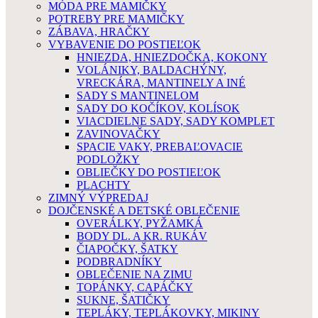
MÓDA PRE MAMIČKY
POTREBY PRE MAMIČKY
ZÁBAVA, HRAČKY
VYBAVENIE DO POSTIEĽOK
HNIEZDA, HNIEZDOČKA, KOKONY
VOLÁNIKY, BALDACHÝNY,
VRECKÁRA, MANTINELY A INÉ
SADY S MANTINELOM
SADY DO KOČÍKOV, KOLÍSOK
VIACDIELNE SADY, SADY KOMPLET
ZAVINOVAČKY
SPACIE VAKY, PREBAĽOVACIE
PODLOŽKY
OBLIEČKY DO POSTIEĽOK
PLACHTY
ZIMNÝ VÝPREDAJ
DOJČENSKÉ A DETSKÉ OBLEČENIE
OVERÁLKY, PYŽAMKÁ
BODY DL. A KR. RUKÁV
ČIAPOČKY, ŠATKY
PODBRADNÍKY
OBLEČENIE NA ZIMU
TOPÁNKY, CAPÁČKY
SUKNE, ŠATIČKY
TEPLÁKY, TEPLÁKOVKY, MIKINY