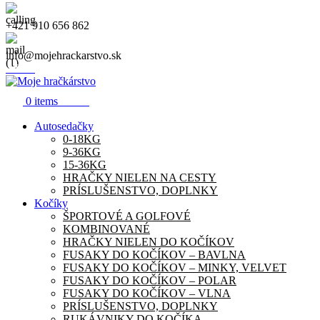
+421 910 656 862
info@mojehrackarstvo.sk
Menu
0.00
€
0
items
Autosedačky
0-18KG
9-36KG
15-36KG
HRAČKY NIELEN NA CESTY
PRÍSLUŠENSTVO, DOPLNKY
Kočíky
ŠPORTOVÉ A GOLFOVÉ
KOMBINOVANÉ
HRAČKY NIELEN DO KOČÍKOV
FUSAKY DO KOČÍKOV – BAVLNA
FUSAKY DO KOČÍKOV – MINKY, VELVET
FUSAKY DO KOČÍKOV – POLAR
FUSAKY DO KOČÍKOV – VLNA
PRÍSLUŠENSTVO, DOPLNKY
RUKÁVNIKY DO KOČÍKA