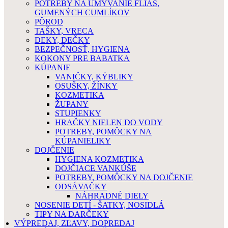
POTREBY NA UMÝVANIE FLIAŠ,
GUMENÝCH CUMLÍKOV
PÔROD
TAŠKY, VRECA
DEKY, DEČKY
BEZPEČNOSŤ, HYGIENA
KOKONY PRE BABATKA
KÚPANIE
VANIČKY, KÝBLIKY
OSUŠKY, ŽÍNKY
KOZMETIKA
ŽUPANY
STUPIENKY
HRAČKY NIELEN DO VODY
POTREBY, POMÔCKY NA
KÚPANIELIKY
DOJČENIE
HYGIENA KOZMETIKA
DOJČIACE VANKÚŠE
POTREBY, POMÔCKY NA DOJČENIE
ODSÁVAČKY
NÁHRADNÉ DIELY
NOSENIE DETÍ - ŠATKY, NOSIDLÁ
TIPY NA DARČEKY
VÝPREDAJ, ZĽAVY, DOPREDAJ