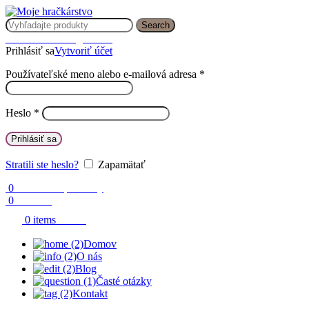
Search
Prihlásenie / Registrácia
Prihlásiť sa
Vytvoriť účet
Používateľské meno alebo e-mailová adresa
*
Heslo
*
Prihlásiť sa
Stratili ste heslo?
Zapamätať
0
Obľúbené produkty
0
Porovnaj
0.00
€
0
items
Domov
O nás
Blog
Časté otázky
Kontakt