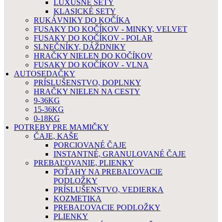
LUXUSNÉ SETY
KLASICKÉ SETY
RUKÁVNIKY DO KOČÍKA
FUSAKY DO KOČÍKOV - MINKY, VELVET
FUSAKY DO KOČÍKOV - POLAR
SLNEČNÍKY, DÁŽDNIKY
HRAČKY NIELEN DO KOČÍKOV
FUSAKY DO KOČÍKOV - VLNA
AUTOSEDAČKY
PRÍSLUŠENSTVO, DOPLNKY
HRAČKY NIELEN NA CESTY
9-36KG
15-36KG
0-18KG
POTREBY PRE MAMIČKY
ČAJE, KAŠE
PORCIOVANÉ ČAJE
INSTANTNÉ, GRANULOVANÉ ČAJE
PREBAĽOVANIE, PLIENKY
POŤAHY NA PREBAĽOVACIE
PODLOŽKY
PRÍSLUŠENSTVO, VEDIERKA
KOZMETIKA
PREBAĽOVACIE PODLOŽKY
PLIENKY