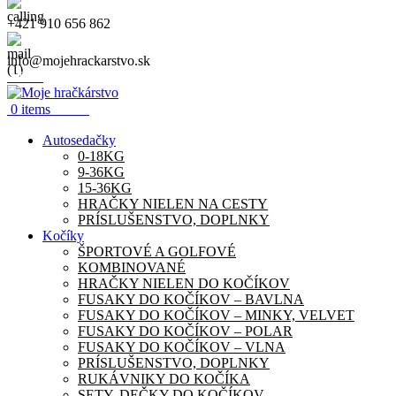
+421 910 656 862
info@mojehrackarstvo.sk
Menu
0.00
€
0
items
Autosedačky
0-18KG
9-36KG
15-36KG
HRAČKY NIELEN NA CESTY
PRÍSLUŠENSTVO, DOPLNKY
Kočíky
ŠPORTOVÉ A GOLFOVÉ
KOMBINOVANÉ
HRAČKY NIELEN DO KOČÍKOV
FUSAKY DO KOČÍKOV – BAVLNA
FUSAKY DO KOČÍKOV – MINKY, VELVET
FUSAKY DO KOČÍKOV – POLAR
FUSAKY DO KOČÍKOV – VLNA
PRÍSLUŠENSTVO, DOPLNKY
RUKÁVNIKY DO KOČÍKA
SETY, DEČKY DO KOČÍKOV