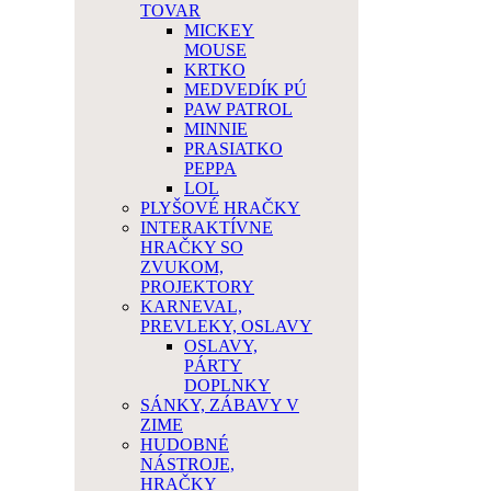
TOVAR
MICKEY
MOUSE
KRTKO
MEDVEDÍK PÚ
PAW PATROL
MINNIE
PRASIATKO
PEPPA
LOL
PLYŠOVÉ HRAČKY
INTERAKTÍVNE
HRAČKY SO
ZVUKOM,
PROJEKTORY
KARNEVAL,
PREVLEKY, OSLAVY
OSLAVY,
PÁRTY
DOPLNKY
SÁNKY, ZÁBAVY V
ZIME
HUDOBNÉ
NÁSTROJE,
HRAČKY