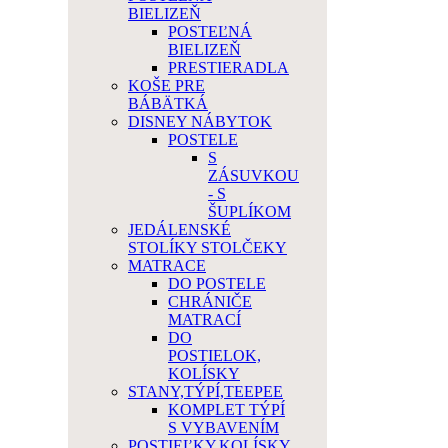
BIELIZEŇ
POSTEĽNÁ
BIELIZEŇ
PRESTIERADLA
KOŠE PRE
BÁBÄTKÁ
DISNEY NÁBYTOK
POSTELE
S
ZÁSUVKOU
- S
ŠUPLÍKOM
JEDÁLENSKÉ
STOLÍKY STOLČEKY
MATRACE
DO POSTELE
CHRÁNIČE
MATRACÍ
DO
POSTIELOK,
KOLÍSKY
STANY,TÝPÍ,TEEPEE
KOMPLET TÝPÍ
S VYBAVENÍM
POSTIEĽKY,KOLÍSKY