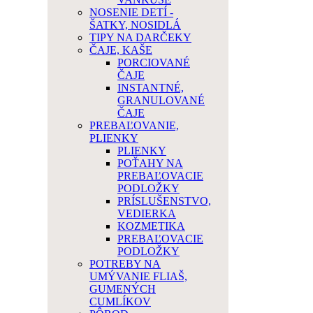
NOSENIE DETÍ -
ŠATKY, NOSIDLÁ
TIPY NA DARČEKY
ČAJE, KAŠE
PORCIOVANÉ
ČAJE
INSTANTNÉ,
GRANULOVANÉ
ČAJE
PREBAĽOVANIE,
PLIENKY
PLIENKY
POŤAHY NA
PREBAĽOVACIE
PODLOŽKY
PRÍSLUŠENSTVO,
VEDIERKA
KOZMETIKA
PREBAĽOVACIE
PODLOŽKY
POTREBY NA
UMÝVANIE FLIAŠ,
GUMENÝCH
CUMLÍKOV