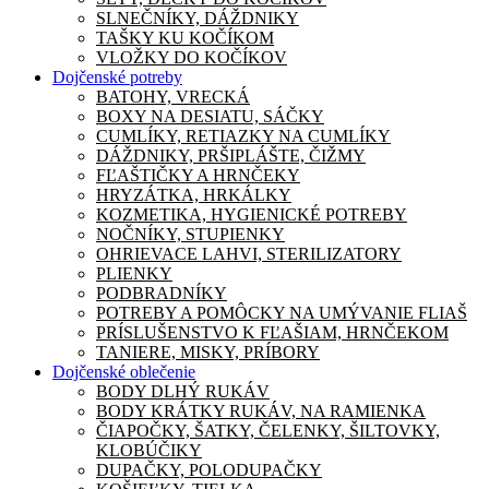
SLNEČNÍKY, DÁŽDNIKY
TAŠKY KU KOČÍKOM
VLOŽKY DO KOČÍKOV
Dojčenské potreby
BATOHY, VRECKÁ
BOXY NA DESIATU, SÁČKY
CUMLÍKY, RETIAZKY NA CUMLÍKY
DÁŽDNIKY, PRŠIPLÁŠTE, ČIŽMY
FĽAŠTIČKY A HRNČEKY
HRYZÁTKA, HRKÁLKY
KOZMETIKA, HYGIENICKÉ POTREBY
NOČNÍKY, STUPIENKY
OHRIEVACE LAHVI, STERILIZATORY
PLIENKY
PODBRADNÍKY
POTREBY A POMÔCKY NA UMÝVANIE FLIAŠ
PRÍSLUŠENSTVO K FĽAŠIAM, HRNČEKOM
TANIERE, MISKY, PRÍBORY
Dojčenské oblečenie
BODY DLHÝ RUKÁV
BODY KRÁTKY RUKÁV, NA RAMIENKA
ČIAPOČKY, ŠATKY, ČELENKY, ŠILTOVKY,
KLOBÚČIKY
DUPAČKY, POLODUPAČKY