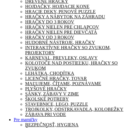
DREVENÉ HRAČKY
HOJDAČKY, HOJDACIE KONE
HRACIE DEKY, PENOVÉ PUZZLE
HRAČKY A NÁBYTOK NA ZÁHRADU
HRAČKY DO 3 ROKOV
HRAČKY NIELEN PRE CHLAPCOV
HRAČKY NIELEN PRE DIEVČATÁ
HRAČKY OD 3 ROKOV
HUDOBNÉ NÁSTROJE, HRAČKY
INTERAKTÍVNE HRAČKY SO ZVUKOM,
PROJEKTORY
KARNEVAL, PREVLEKY, OSLAVY
KOLOTOČE NAD POSTIEĽKU, HRAČKY SO
ZVUKOM
LEHÁTKA, CHODÍTKA
LICENČNÉ HRAČKY, TOVAR
MAĽUJEME, ČÍTAME, POZNÁVAME
PLYŠOVÉ HRAČKY
SÁNKY, ZÁBAVY V ZIME
ŠKOLSKÉ POTREBY
STAVEBNICE, LEGO, PUZZLE
TROJKOLKY, ODSTRKAVADLA, KOLOBEŽKY
ZÁBAVA PRI VODE
Pre mamičky
BEZPEČNOSŤ, HYGIENA