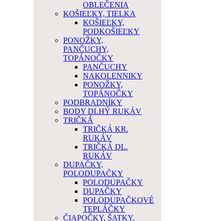
OBLEČENIA
KOŠIEĽKY, TIELKA
KOŠIEĽKY,
PODKOŠIEĽKY
PONOŽKY,
PANČUCHY,
TOPÁNOČKY
PANČUCHY
NAKOLENNIKY
PONOŽKY,
TOPÁNOČKY
PODBRADNÍKY
BODY DLHÝ RUKÁV
TRIČKÁ
TRIČKÁ KR.
RUKÁV
TRIČKÁ DL.
RUKÁV
DUPAČKY,
POLODUPAČKY
POLODUPAČKY
DUPAČKY
POLODUPAČKOVÉ
TEPLÁČKY
ČIAPOČKY, ŠATKY,