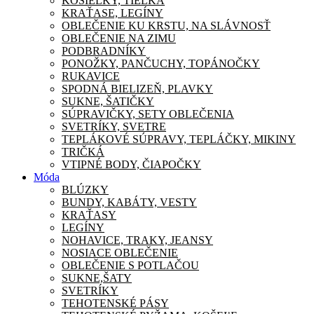
KOŠIEĽKY, TIELKA
KRAŤASE, LEGÍNY
OBLEČENIE KU KRSTU, NA SLÁVNOSŤ
OBLEČENIE NA ZIMU
PODBRADNÍKY
PONOŽKY, PANČUCHY, TOPÁNOČKY
RUKAVICE
SPODNÁ BIELIZEŇ, PLAVKY
SUKNE, ŠATIČKY
SÚPRAVIČKY, SETY OBLEČENIA
SVETRÍKY, SVETRE
TEPLÁKOVÉ SÚPRAVY, TEPLÁČKY, MIKINY
TRIČKÁ
VTIPNÉ BODY, ČIAPOČKY
Móda
BLÚZKY
BUNDY, KABÁTY, VESTY
KRAŤASY
LEGÍNY
NOHAVICE, TRAKY, JEANSY
NOSIACE OBLEČENIE
OBLEČENIE S POTLAČOU
SUKNE,ŠATY
SVETRÍKY
TEHOTENSKÉ PÁSY