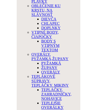
PLAVKY
OBLEČENIE KU
KRSTU, NA
SLÁVNOSŤ
DIEVČA
CHLAPEC
DOPLNKY
VTIPNÉ BODY,
ČIAPOČKY
BODY S
VTIPNÝM
TEXTOM
OVERÁLY,
PYŽAMKÁ,ŽUPANY
PYŽAMKÁ
ŽUPANY
OVERÁLY
TEPLÁKOVÉ
SÚPRAVY,
TEPLÁČKY, MIKINY
TEPLÁČKY,
ZAHRADNÍČKY,
NOHAVICE
TEPLEJŠIE
OVERÁLKY