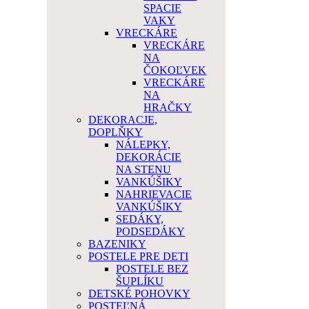
SPACIE
VAKY
VRECKÁRE
VRECKÁRE
NA
ČOKOĽVEK
VRECKÁRE
NA
HRAČKY
DEKORACJE,
DOPLŇKY
NÁLEPKY,
DEKORÁCIE
NA STENU
VANKÚŠIKY
NAHRIEVACIE
VANKÚŠIKY
SEDÁKY,
PODSEDÁKY
BAZENIKY
POSTELE PRE DETI
POSTELE BEZ
ŠUPLÍKU
DETSKÉ POHOVKY
POSTEĽNÁ