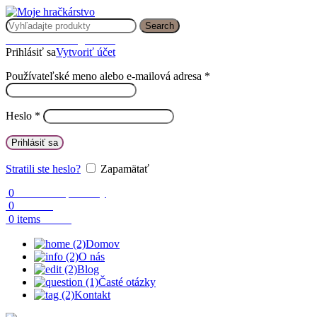
Search
Prihlásenie / Registrácia
Prihlásiť sa
Vytvoriť účet
Používateľské meno alebo e-mailová adresa
*
Heslo
*
Prihlásiť sa
Stratili ste heslo?
Zapamätať
0
Obľúbené produkty
0
Porovnaj
0.00
€
0
items
Domov
O nás
Blog
Časté otázky
Kontakt