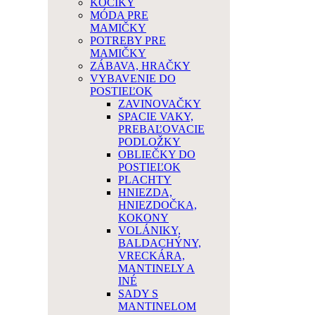
KOČÍKY
MÓDA PRE
MAMIČKY
POTREBY PRE
MAMIČKY
ZÁBAVA, HRAČKY
VYBAVENIE DO
POSTIEĽOK
ZAVINOVAČKY
SPACIE VAKY,
PREBAĽOVACIE
PODLOŽKY
OBLIEČKY DO
POSTIEĽOK
PLACHTY
HNIEZDA,
HNIEZDOČKA,
KOKONY
VOLÁNIKY,
BALDACHÝNY,
VRECKÁRA,
MANTINELY A
INÉ
SADY S
MANTINELOM