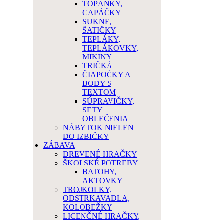
TOPÁNKY,
CAPÁČKY
SUKNE,
ŠATIČKY
TEPLÁKY,
TEPLÁKOVKY,
MIKINY
TRIČKÁ
ČIAPOČKY A
BODY S
TEXTOM
SÚPRAVIČKY,
SETY
OBLEČENIA
NÁBYTOK NIELEN
DO IZBIČKY
ZÁBAVA
DREVENÉ HRAČKY
ŠKOLSKÉ POTREBY
BATOHY,
AKTOVKY
TROJKOLKY,
ODSTRKAVADLA,
KOLOBEŽKY
LICENČNÉ HRAČKY,