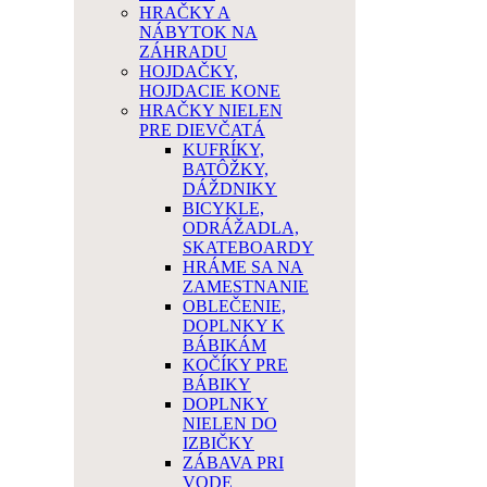
HRAČKY A
NÁBYTOK NA
ZÁHRADU
HOJDAČKY,
HOJDACIE KONE
HRAČKY NIELEN
PRE DIEVČATÁ
KUFRÍKY,
BATÔŽKY,
DÁŽDNIKY
BICYKLE,
ODRÁŽADLA,
SKATEBOARDY
HRÁME SA NA
ZAMESTNANIE
OBLEČENIE,
DOPLNKY K
BÁBIKÁM
KOČÍKY PRE
BÁBIKY
DOPLNKY
NIELEN DO
IZBIČKY
ZÁBAVA PRI
VODE