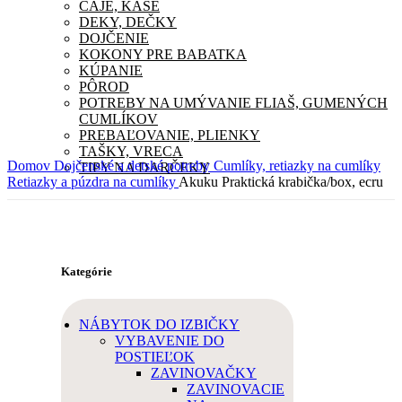
ČAJE, KAŠE
DEKY, DEČKY
DOJČENIE
KOKONY PRE BABATKA
KÚPANIE
PÔROD
POTREBY NA UMÝVANIE FLIAŠ, GUMENÝCH
CUMLÍKOV
PREBAĽOVANIE, PLIENKY
TAŠKY, VRECA
Domov
Dojčenské a detské potreby
Cumlíky, retiazky na cumlíky
TIPY NA DARČEKY
Retiazky a púzdra na cumlíky
Akuku Praktická krabička/box, ecru
Kategórie
NÁBYTOK DO IZBIČKY
VYBAVENIE DO
POSTIEĽOK
ZAVINOVAČKY
ZAVINOVACIE