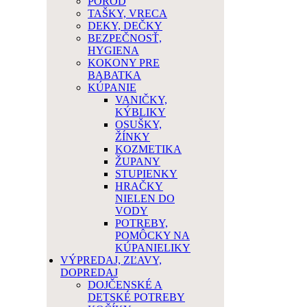
PÔROD
TAŠKY, VRECA
DEKY, DEČKY
BEZPEČNOSŤ,
HYGIENA
KOKONY PRE
BABATKA
KÚPANIE
VANIČKY,
KÝBLIKY
OSUŠKY,
ŽÍNKY
KOZMETIKA
ŽUPANY
STUPIENKY
HRAČKY
NIELEN DO
VODY
POTREBY,
POMÔCKY NA
KÚPANIELIKY
VÝPREDAJ, ZĽAVY,
DOPREDAJ
DOJČENSKÉ A
DETSKÉ POTREBY