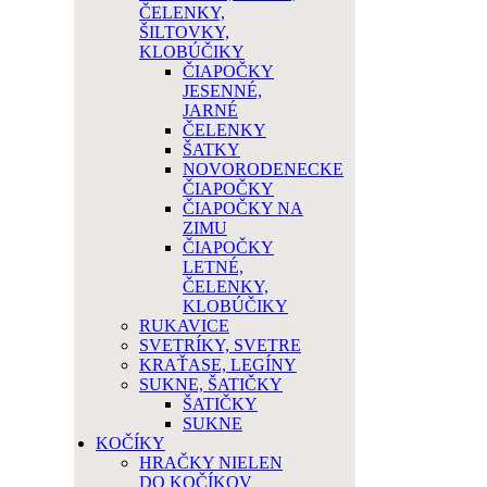
ČELENKY,
ŠILTOVKY,
KLOBÚČIKY
ČIAPOČKY
JESENNÉ,
JARNÉ
ČELENKY
ŠATKY
NOVORODENECKE
ČIAPOČKY
ČIAPOČKY NA
ZIMU
ČIAPOČKY
LETNÉ,
ČELENKY,
KLOBÚČIKY
RUKAVICE
SVETRÍKY, SVETRE
KRAŤASE, LEGÍNY
SUKNE, ŠATIČKY
ŠATIČKY
SUKNE
KOČÍKY
HRAČKY NIELEN
DO KOČÍKOV