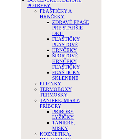
POTREBY
FĽAŠTIČKY A
HRNČEKY
ZDRAVÉ FĽAŠE
PRE STARŠIE
DETI
FĽAŠTIČKY
PLASTOVÉ
HRNČEKY
ŠPORTOVÉ
HRNČEKY,
FĽAŠTIČKY
FĽAŠTIČKY
SKLENENÉ
PLIENKY
TERMOBOXY,
TERMOSKY
TANIERE, MISKY,
PRÍBORY
PRÍBORY,
LYŽIČKY
TANIERE,
MISKY
KOZMETIKA,