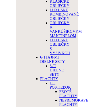
KLASICKÉ
OBLIEČKY
LUXUSNÉ
KOMBINOVANÉ
OBLIEČKY
OBLIEČKY
K
VANKÚŠIKOVÝM
MANTINELOM
LUXUSNÉ
OBLIEČKY
S
VÝŠIVKOU
6-TI A 8-MI
DIELNE SETY
6-TI
DIELNE
SETY
PLACHTY
DO
POSTIEĽOK
FROTÉ
PLACHTY
NEPREMOKAVÉ
PLACHTY