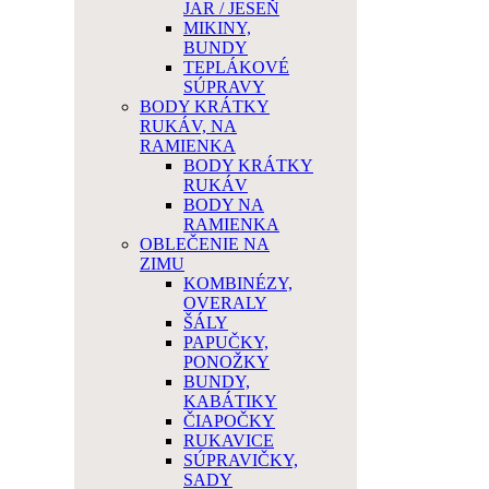
JAR / JESEŇ
MIKINY,
BUNDY
TEPLÁKOVÉ
SÚPRAVY
BODY KRÁTKY
RUKÁV, NA
RAMIENKA
BODY KRÁTKY
RUKÁV
BODY NA
RAMIENKA
OBLEČENIE NA
ZIMU
KOMBINÉZY,
OVERALY
ŠÁLY
PAPUČKY,
PONOŽKY
BUNDY,
KABÁTIKY
ČIAPOČKY
RUKAVICE
SÚPRAVIČKY,
SADY