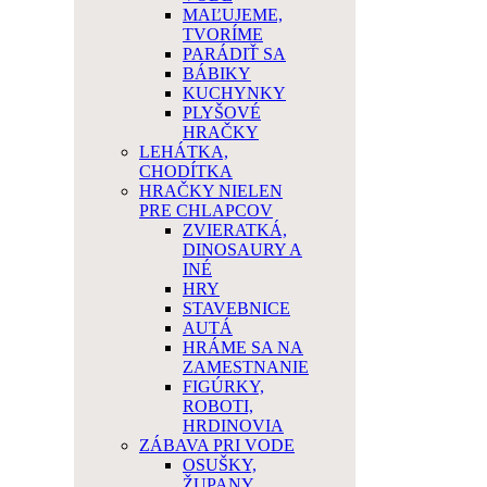
MAĽUJEME,
TVORÍME
PARÁDIŤ SA
BÁBIKY
KUCHYNKY
PLYŠOVÉ
HRAČKY
LEHÁTKA,
CHODÍTKA
HRAČKY NIELEN
PRE CHLAPCOV
ZVIERATKÁ,
DINOSAURY A
INÉ
HRY
STAVEBNICE
AUTÁ
HRÁME SA NA
ZAMESTNANIE
FIGÚRKY,
ROBOTI,
HRDINOVIA
ZÁBAVA PRI VODE
OSUŠKY,
ŽUPANY,