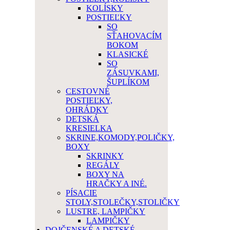
KOLÍSKY
POSTIEĽKY
SO
SŤAHOVACÍM
BOKOM
KLASICKÉ
SO
ZÁSUVKAMI,
ŠUPLÍKOM
CESTOVNÉ
POSTIEĽKY,
OHRÁDKY
DETSKÁ
KRESIELKA
SKRINE,KOMODY,POLIČKY,
BOXY
SKRINKY
REGÁLY
BOXY NA
HRAČKY A INÉ.
PÍSACIE
STOLY,STOLEČKY,STOLIČKY
LUSTRE, LAMPIČKY
LAMPIČKY
DOJČENSKÉ A DETSKÉ