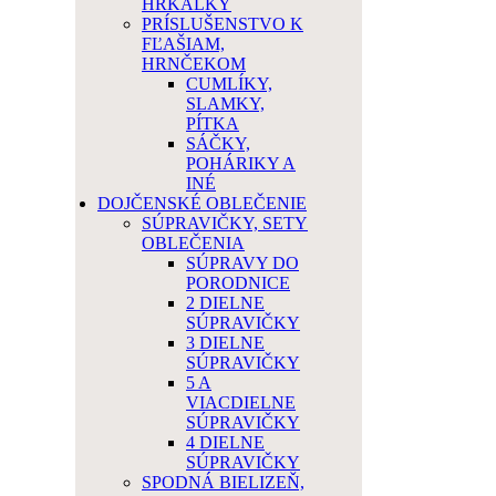
HRKÁLKY
PRÍSLUŠENSTVO K
FĽAŠIAM,
HRNČEKOM
CUMLÍKY,
SLAMKY,
PÍTKA
SÁČKY,
POHÁRIKY A
INÉ
DOJČENSKÉ OBLEČENIE
SÚPRAVIČKY, SETY
OBLEČENIA
SÚPRAVY DO
PORODNICE
2 DIELNE
SÚPRAVIČKY
3 DIELNE
SÚPRAVIČKY
5 A
VIACDIELNE
SÚPRAVIČKY
4 DIELNE
SÚPRAVIČKY
SPODNÁ BIELIZEŇ,