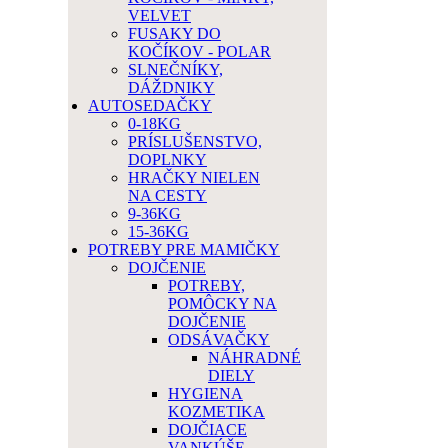
VELVET
FUSAKY DO
KOČÍKOV - POLAR
SLNEČNÍKY,
DÁŽDNIKY
AUTOSEDAČKY
0-18KG
PRÍSLUŠENSTVO,
DOPLNKY
HRAČKY NIELEN
NA CESTY
9-36KG
15-36KG
POTREBY PRE MAMIČKY
DOJČENIE
POTREBY,
POMÔCKY NA
DOJČENIE
ODSÁVAČKY
NÁHRADNÉ
DIELY
HYGIENA
KOZMETIKA
DOJČIACE
VANKÚŠE