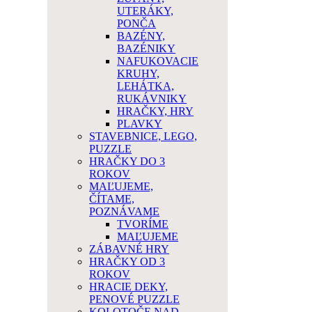
UTERÁKY,
PONČA
BAZÉNY,
BAZÉNIKY
NAFUKOVACIE
KRUHY,
LEHÁTKA,
RUKÁVNIKY
HRAČKY, HRY
PLAVKY
STAVEBNICE, LEGO,
PUZZLE
HRAČKY DO 3
ROKOV
MAĽUJEME,
ČÍTAME,
POZNÁVAME
TVORÍME
MAĽUJEME
ZÁBAVNÉ HRY
HRAČKY OD 3
ROKOV
HRACIE DEKY,
PENOVÉ PUZZLE
KOLOTOČE NAD