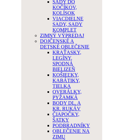
SADY DO
KOČÍKOV,
KOLÍSOK
VIACDIELNE
SADY, SADY
KOMPLET
ZIMNÝ VÝPREDAJ
DOJČENSKÉ A
DETSKÉ OBLEČENIE
KRAŤASKY,
LEGÍNY,
SPODNÁ
BIELIZEŇ
KOŠIEĽKY,
KABÁTIKY,
TIELKA
OVERÁLKY,
PYŽAMKÁ
BODY DL. A
KR. RUKÁV
ČIAPOČKY,
ŠATKY
PODBRADNÍKY
OBLEČENIE NA
ZIMU