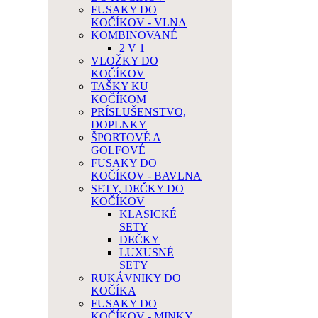
FUSAKY DO
KOČÍKOV - VLNA
KOMBINOVANÉ
2 V 1
VLOŽKY DO
KOČÍKOV
TAŠKY KU
KOČÍKOM
PRÍSLUŠENSTVO,
DOPLNKY
ŠPORTOVÉ A
GOLFOVÉ
FUSAKY DO
KOČÍKOV - BAVLNA
SETY, DEČKY DO
KOČÍKOV
KLASICKÉ
SETY
DEČKY
LUXUSNÉ
SETY
RUKÁVNIKY DO
KOČÍKA
FUSAKY DO
KOČÍKOV - MINKY,