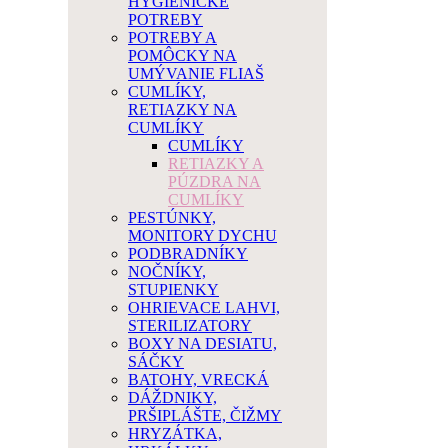
HYGIENICKÉ
POTREBY
POTREBY A
POMÔCKY NA
UMÝVANIE FLIAŠ
CUMLÍKY,
RETIAZKY NA
CUMLÍKY
CUMLÍKY
RETIAZKY A
PÚZDRA NA
CUMLÍKY
PESTÚNKY,
MONITORY DYCHU
PODBRADNÍKY
NOČNÍKY,
STUPIENKY
OHRIEVACE LAHVI,
STERILIZATORY
BOXY NA DESIATU,
SÁČKY
BATOHY, VRECKÁ
DÁŽDNIKY,
PRŠIPLÁŠTE, ČIŽMY
HRYZÁTKA,