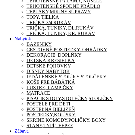
TEHOTENSKÉ PYŽAMA, KOŠEĽE
TEHOTENSKÉ SPODNÉ PRÁDLO
TEPLÁKY,MIKINY,SÚPRAVY
TOPY, TIELKA
TRIČKÁ 3/4 RUKÁV
TRIČKÁ, TUNIKY, DL.RUKÁV
TRIČKÁ, TUNIKY, KR. RUKÁV
Nábytok
BAZENIKY
CESTOVNÉ POSTIEĽKY, OHRÁDKY
DEKORACJE, DOPLŇKY
DETSKÁ KRESIELKA
DETSKÉ POHOVKY
DISNEY NÁBYTOK
JEDÁLENSKÉ STOLÍKY STOLČEKY
KOŠE PRE BÁBÄTKÁ
LUSTRE, LAMPIČKY
MATRACE
PÍSACIE STOLY,STOLEČKY,STOLIČKY
POSTELE PRE DETI
POSTEĽNÁ BIELIZEŇ
POSTIEĽKY,KOLÍSKY
SKRINE,KOMODY,POLIČKY, BOXY
STANY,TÝPÍ,TEEPEE
Zábava