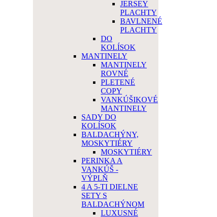
JERSEY
PLACHTY
BAVLNENÉ
PLACHTY
DO
KOLÍSOK
MANTINELY
MANTINELY
ROVNÉ
PLETENÉ
COPY
VANKÚŠIKOVÉ
MANTINELY
SADY DO
KOLÍSOK
BALDACHÝNY,
MOSKYTIÉRY
MOSKYTIÉRY
PERINKA A
VANKÚŠ -
VÝPLŇ
4 A 5-TI DIELNE
SETY S
BALDACHÝNOM
LUXUSNÉ