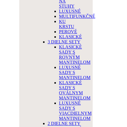
NA
STUHY
LUXUSNÉ
MULTIFUNKČNÉ
KU
KRSTU
PEROVÉ
KLASICKÉ
3 DIELNE SETY
KLASICKÉ
SADY S
ROVNÝM
MANTINELOM
LUXUSNÉ
SADY S
MANTINELOM
KLASICKÉ
SADY S
OVÁLNYM
MANTINELOM
LUXUSNÉ
SADY S
VIACDIELNYM
MANTINELOM
2 DIELNE SETY