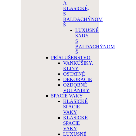
A
KLASICKÉ,
S
BALDACHÝNOM
Š
LUXUSNÉ
SADY
S
BALDACHÝNOM
Š
PRÍSLUŠENSTVO
VANKÚŠIKY,
KLINY
OSTATNÉ
DEKORÁCIE
OZDOBNÉ
VOLÁNIKY
SPACIE VAKY
KLASICKÉ
SPACIE
VAKY
KLASICKÉ
SPACIE
VAKY
LUXUSNÉ