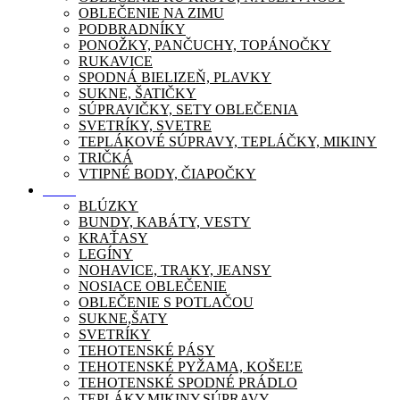
OBLEČENIE NA ZIMU
PODBRADNÍKY
PONOŽKY, PANČUCHY, TOPÁNOČKY
RUKAVICE
SPODNÁ BIELIZEŇ, PLAVKY
SUKNE, ŠATIČKY
SÚPRAVIČKY, SETY OBLEČENIA
SVETRÍKY, SVETRE
TEPLÁKOVÉ SÚPRAVY, TEPLÁČKY, MIKINY
TRIČKÁ
VTIPNÉ BODY, ČIAPOČKY
Móda
BLÚZKY
BUNDY, KABÁTY, VESTY
KRAŤASY
LEGÍNY
NOHAVICE, TRAKY, JEANSY
NOSIACE OBLEČENIE
OBLEČENIE S POTLAČOU
SUKNE,ŠATY
SVETRÍKY
TEHOTENSKÉ PÁSY
TEHOTENSKÉ PYŽAMA, KOŠEĽE
TEHOTENSKÉ SPODNÉ PRÁDLO
TEPLÁKY,MIKINY,SÚPRAVY