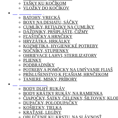
TAŠKY KU KOČÍKOM
VLOŽKY DO KOČÍKOV
Dojčenské potreby
BATOHY, VRECKÁ
BOXY NA DESIATU, SÁČKY
CUMLÍKY, RETIAZKY NA CUMLÍKY
DÁŽDNIKY, PRŠIPLÁŠTE, ČIŽMY
FĽAŠTIČKY A HRNČEKY
HRYZÁTKA, HRKÁLKY
KOZMETIKA, HYGIENICKÉ POTREBY
NOČNÍKY, STUPIENKY
OHRIEVACE LAHVI, STERILIZATORY
PLIENKY
PODBRADNÍKY
POTREBY A POMÔCKY NA UMÝVANIE FLIAŠ
PRÍSLUŠENSTVO K FĽAŠIAM, HRNČEKOM
TANIERE, MISKY, PRÍBORY
Dojčenské oblečenie
BODY DLHÝ RUKÁV
BODY KRÁTKY RUKÁV, NA RAMIENKA
ČIAPOČKY, ŠATKY, ČELENKY, ŠILTOVKY, KL
DUPAČKY, POLODUPAČKY
KOŠIEĽKY, TIELKA
KRAŤASE, LEGÍNY
OBLEČENIE KU KRSTU, NA SLÁVNOSŤ