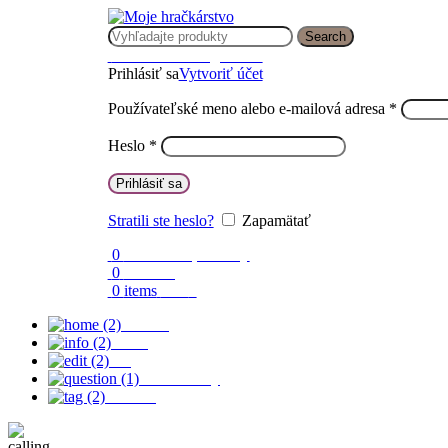
Search
Prihlásenie / Registrácia
Prihlásiť sa
Vytvoriť účet
Používateľské meno alebo e-mailová adresa
*
Heslo
*
Prihlásiť sa
Stratili ste heslo?
Zapamätať
0
Obľúbené produkty
0
Porovnaj
0
items
0.00
€
Domov
O nás
Blog
Časté otázky
Kontakt