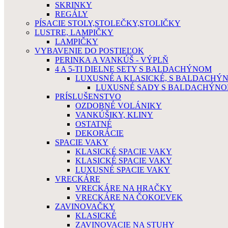
SKRINKY
REGÁLY
PÍSACIE STOLY,STOLEČKY,STOLIČKY
LUSTRE, LAMPIČKY
LAMPIČKY
VYBAVENIE DO POSTIEĽOK
PERINKA A VANKÚŠ - VÝPLŇ
4 A 5-TI DIELNE SETY S BALDACHÝNOM
LUXUSNÉ A KLASICKÉ, S BALDACHÝ
LUXUSNÉ SADY S BALDACHÝNO
PRÍSLUŠENSTVO
OZDOBNÉ VOLÁNIKY
VANKÚŠIKY, KLINY
OSTATNÉ
DEKORÁCIE
SPACIE VAKY
KLASICKÉ SPACIE VAKY
KLASICKÉ SPACIE VAKY
LUXUSNÉ SPACIE VAKY
VRECKÁRE
VRECKÁRE NA HRAČKY
VRECKÁRE NA ČOKOĽVEK
ZAVINOVAČKY
KLASICKÉ
ZAVINOVACIE NA STUHY