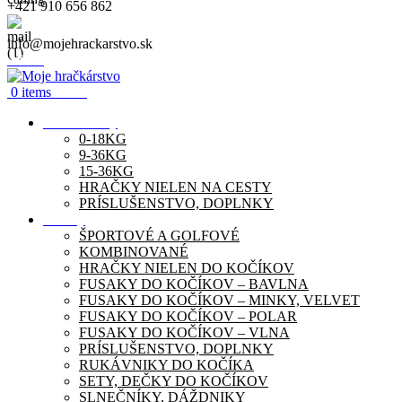
+421 910 656 862
info@mojehrackarstvo.sk
Menu
0
items
0.00
€
Autosedačky
0-18KG
9-36KG
15-36KG
HRAČKY NIELEN NA CESTY
PRÍSLUŠENSTVO, DOPLNKY
Kočíky
ŠPORTOVÉ A GOLFOVÉ
KOMBINOVANÉ
HRAČKY NIELEN DO KOČÍKOV
FUSAKY DO KOČÍKOV – BAVLNA
FUSAKY DO KOČÍKOV – MINKY, VELVET
FUSAKY DO KOČÍKOV – POLAR
FUSAKY DO KOČÍKOV – VLNA
PRÍSLUŠENSTVO, DOPLNKY
RUKÁVNIKY DO KOČÍKA
SETY, DEČKY DO KOČÍKOV
SLNEČNÍKY, DÁŽDNIKY