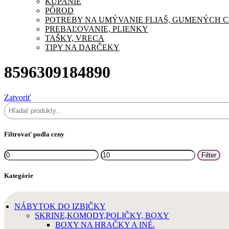
KÚPANIE
PÔROD
POTREBY NA UMÝVANIE FLIAŠ, GUMENÝCH 
PREBAĽOVANIE, PLIENKY
TAŠKY, VRECA
TIPY NA DARČEKY
8596309184890
Zatvoriť
Hľadať
Filtrovať podla ceny
Minimálna
Maximálna
Filter
cena
cena
Kategórie
NÁBYTOK DO IZBIČKY
SKRINE,KOMODY,POLIČKY, BOXY
BOXY NA HRAČKY A INÉ.