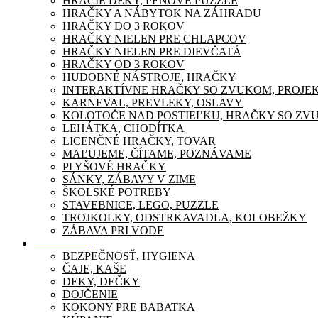
HRACIE DEKY, PENOVÉ PUZZLE
HRAČKY A NÁBYTOK NA ZÁHRADU
HRAČKY DO 3 ROKOV
HRAČKY NIELEN PRE CHLAPCOV
HRAČKY NIELEN PRE DIEVČATÁ
HRAČKY OD 3 ROKOV
HUDOBNÉ NÁSTROJE, HRAČKY
INTERAKTÍVNE HRAČKY SO ZVUKOM, PROJE
KARNEVAL, PREVLEKY, OSLAVY
KOLOTOČE NAD POSTIEĽKU, HRAČKY SO ZV
LEHÁTKA, CHODÍTKA
LICENČNÉ HRAČKY, TOVAR
MAĽUJEME, ČÍTAME, POZNÁVAME
PLYŠOVÉ HRAČKY
SÁNKY, ZÁBAVY V ZIME
ŠKOLSKÉ POTREBY
STAVEBNICE, LEGO, PUZZLE
TROJKOLKY, ODSTRKAVADLA, KOLOBEŽKY
ZÁBAVA PRI VODE
Pre mamičky
BEZPEČNOSŤ, HYGIENA
ČAJE, KAŠE
DEKY, DEČKY
DOJČENIE
KOKONY PRE BABATKA