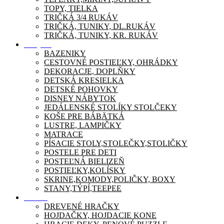
TOPY, TIELKA
TRIČKÁ 3/4 RUKÁV
TRIČKÁ, TUNIKY, DL.RUKÁV
TRIČKÁ, TUNIKY, KR. RUKÁV
Nábytok
BAZENIKY
CESTOVNÉ POSTIEĽKY, OHRÁDKY
DEKORACJE, DOPLŇKY
DETSKÁ KRESIELKA
DETSKÉ POHOVKY
DISNEY NÁBYTOK
JEDÁLENSKÉ STOLÍKY STOLČEKY
KOŠE PRE BÁBÄTKÁ
LUSTRE, LAMPIČKY
MATRACE
PÍSACIE STOLY,STOLEČKY,STOLIČKY
POSTELE PRE DETI
POSTEĽNÁ BIELIZEŇ
POSTIEĽKY,KOLÍSKY
SKRINE,KOMODY,POLIČKY, BOXY
STANY,TÝPÍ,TEEPEE
Zábava
DREVENÉ HRAČKY
HOJDAČKY, HOJDACIE KONE